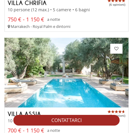
VILLA CHRIFIA
(6 opinioni)
10 persone (12 max.) • 5 camere • 6 bagni
750 € - 1 150 €
a notte
Marrakech - Royal Palm e dintorni
VILLA ASSIA
(6 opinioni)
CONTATTARCI
10 persone (12 max.) • 5 camere • 5 bagni
700 € - 1 150 €
a notte