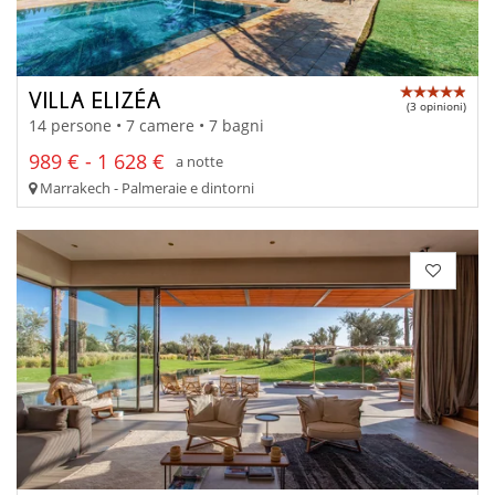
VILLA ELIZÉA
(3 opinioni)
14 persone • 7 camere • 7 bagni
989 € - 1 628 €
a notte
Marrakech - Palmeraie e dintorni