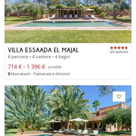
VILLA ESSAADA EL MAJAL
(26 opinioni)
8 persone • 4 camere • 4 bagni
714 € - 1 396 €
a notte
Marrakech - Palmeraie e dintorni