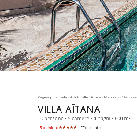
Pagina principale
Affitto ville
Africa
Marocco
Marrake
VILLA AÏTANA
10 persone • 5 camere • 4 bagni • 600 m²
15 opinioni
"Eccellente"