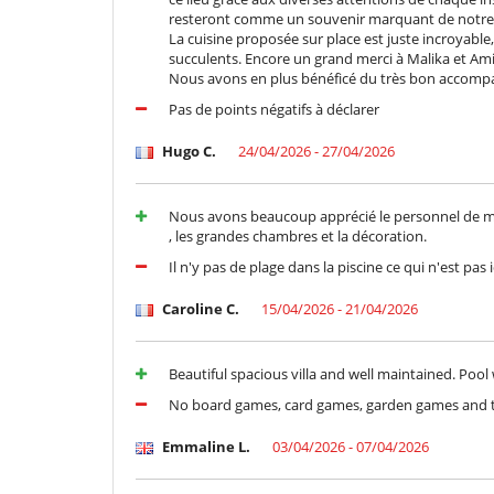
Macchina
resteront comme un souvenir marquant de notre 
Macchina da caffè (chicchi)
La cuisine proposée sur place est juste incroyabl
succulents. Encore un grand merci à Malika et Ami
Per la vostra comodità e convenienza
Nous avons en plus bénéficé du très bon accomp
Aria condizionata in tutta la casa
Pas de points négatifs à déclarer
Reverse cycle air conditioner
Hugo C.
24/04/2026 - 27/04/2026
Personale
Cuoco / Donna delle pulizie
Qui vicino
Nous avons beaucoup apprécié le personnel de mais
, les grandes chambres et la décoration.
La villa si trova su un campo da golf
Il n'y pas de plage dans la piscine ce qui n'est pas 
Caroline C.
15/04/2026 - 21/04/2026
Beautiful spacious villa and well maintained. Poo
No board games, card games, garden games and t
Emmaline L.
03/04/2026 - 07/04/2026