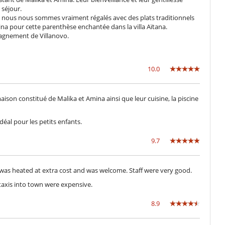
Macchina da caffè (a capsule)
séjour.
Spremiagrumi
e, nous nous sommes vraiment régalés avec des plats traditionnels
na pour cette parenthèse enchantée dans la villa Aïtana.
agnement de Villanovo.
Camini
Salone e sala da mangiare nello stesso posto
10.0
Giardiniere
on constitué de Malika et Amina ainsi que leur cuisine, la piscine
idéal pour les petits enfants.
9.7
l was heated at extra cost and was welcome. Staff were very good.
axis into town were expensive.
8.9