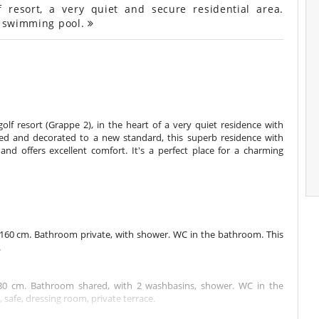
 resort, a very quiet and secure residential area.
nd swimming pool.
 golf resort (Grappe 2), in the heart of a very quiet residence with
ted and decorated to a new standard, this superb residence with
 offers excellent comfort. It's a perfect place for a charming
160 cm. Bathroom private, with shower. WC in the bathroom. This
.
80 cm. Bathroom shared, with 2 washbasins, shower. WC in the
safe, dressing room, private terrace.