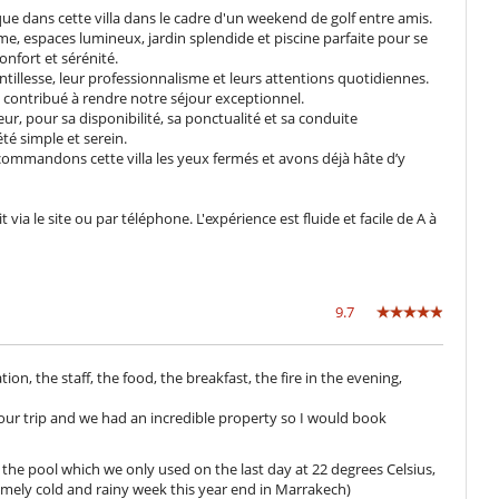
 dans cette villa dans le cadre d'un weekend de golf entre amis.
ime, espaces lumineux, jardin splendide et piscine parfaite pour se
nfort et sérénité.
illesse, leur professionnalisme et leurs attentions quotidiennes.
t contribué à rendre notre séjour exceptionnel.
ur, pour sa disponibilité, sa ponctualité et sa conduite
té simple et serein.
commandons cette villa les yeux fermés et avons déjà hâte d’y
via le site ou par téléphone. L'expérience est fluide et facile de A à
9.7
tion, the staff, the food, the breakfast, the fire in the evening,
g our trip and we had an incredible property so I would book
the pool which we only used on the last day at 22 degrees Celsius,
remely cold and rainy week this year end in Marrakech)