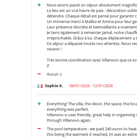
Nous avons passé un séjour absolument magnifique
Le lieu est un vrai havre de paix : décoration subl
détendre. Chaque détail est pensé pour garantir co
Un immense merci à Malika et Amina pour leur gent
Leur présence discrète et bienveillante a vraimen
Je tiens également à remercier Jamal, notre chauffe
irréprochable. Grâce à lui, chaque déplacement a é
Ce séjour a dépassé toutes nos attentes. Nous re
revenir !
Très bonne coordination avec Villanovo que ce soit 
Z.
Aucun :)
Sophie K.
08/01/2026 - 12/01/2026
Everything! The villa, the decor, the space, the loca
everything was perfect.
Villanovo is user friendly, great help in organisin
through Villanovo again.
The pool temperature - we paid 240 euros to heat 
this being the warmest it reached. (It was an ext