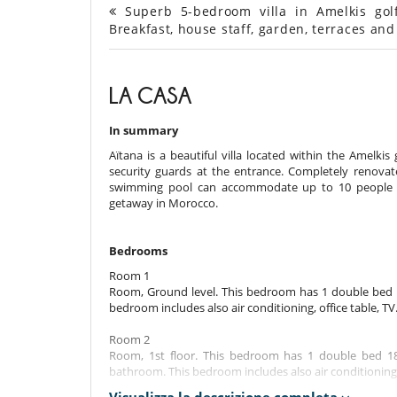
Superb 5-bedroom villa in Amelkis golf
Breakfast, house staff, garden, terraces a
LA CASA
In summary
Aïtana is a beautiful villa located within the Amelkis
security guards at the entrance. Completely renova
swimming pool can accommodate up to 10 people and
getaway in Morocco.
Bedrooms
Room 1
Room, Ground level. This bedroom has 1 double bed 
bedroom includes also air conditioning, office table, TV
Room 2
Room, 1st floor. This bedroom has 1 double bed 1
bathroom. This bedroom includes also air conditioning, 