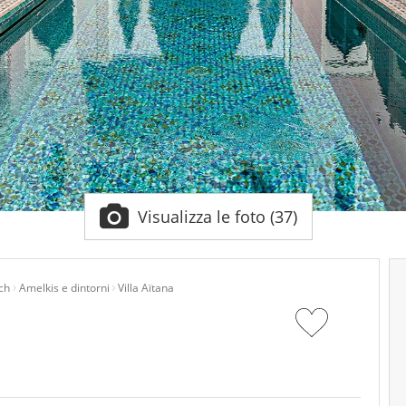
Visualizza le foto (37)
ch
Amelkis e dintorni
Villa Aïtana