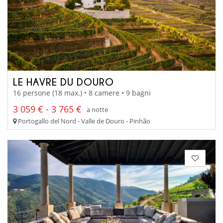
LE HAVRE DU DOURO
16 persone (18 max.) • 8 camere • 9 bagni
3 059 € - 3 765 €
a notte
Portogallo del Nord - Valle de Douro - Pinhão