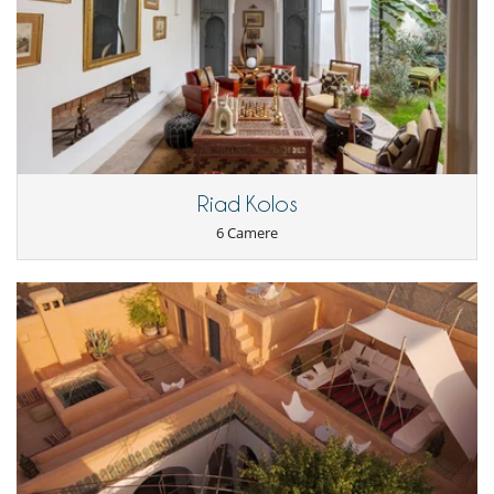
Estintore
Rilevatore di fumo
All'esterno
Barbecue a carbonella
Cucina estiva
Posti per cenare a cielo aperto
Sedie lunge sulla terrazza
Spazio cena sulla terrazza
Terrazza(e)
Riad Kolos
Divertimenti ed attività sportive
6 Camere
Accesso internet (wifi)
Bar all' aperto
Giochi di società
Hammam
Lettino da massaggio
Libri
Music speaker
Piscina a filtrazione di cloro
Piscina esteriore
Elettrodomestici
Cucina independente
Frigorifero doppio