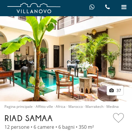
37
Pagina principale
Affitto ville
Africa
Marocco
Marrakech
Medina
RIAD SAMAA
12 persone • 6 camere • 6 bagni • 350 m²