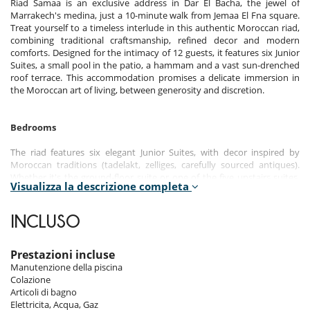
Riad Samaa is an exclusive address in Dar El Bacha, the jewel of
Marrakech's medina, just a 10-minute walk from Jemaa El Fna square.
Treat yourself to a timeless interlude in this authentic Moroccan riad,
combining traditional craftsmanship, refined decor and modern
comforts. Designed for the intimacy of 12 guests, it features six Junior
Suites, a small pool in the patio, a hammam and a vast sun-drenched
roof terrace. This accommodation promises a delicate immersion in
the Moroccan art of living, between generosity and discretion.
Bedrooms
The riad features six elegant Junior Suites, with decor inspired by
Moroccan traditions (tadelakt, zelliges, carefully sourced antiques).
Whether it's the ground-floor suite or one of the five upstairs suites,
Visualizza la descrizione completa
each room offers a hushed, restful ambience.
Room 1
INCLUSO
Room, Ground level. This bedroom has 1 double bed 180 cm.
Bathroom private, with 2 washbasins, bathtub. WC in the bathroom.
This bedroom includes also air conditioning, living area, safe, dressing
Prestazioni incluse
room.
Manutenzione della piscina
Colazione
Room 2
Articoli di bagno
Room, 1st floor. This bedroom has 1 double bed 180 cm. Bathroom
Elettricita, Acqua, Gaz