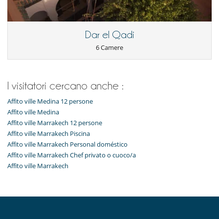
Frullatore
Macchina da caffè (a capsule)
Per i vostri pasti
Dar el Qadi
Bed & Breakfast
6 Camere
Casa con servizio cuoco o chef
Per la vostra comodità e convenienza
Aria condizionata solo nelle camere
I visitatori cercano anche :
Camini
Reverse cycle air conditioner
Affito ville Medina 12 persone
Terrazza sul tetto
Affito ville Medina
Personale
Affito ville Marrakech 12 persone
Cuoco / Donna delle pulizie
Affito ville Marrakech Piscina
Riad con personale
Affito ville Marrakech Personal doméstico
Affito ville Marrakech Chef privato o cuoco/a
Affito ville Marrakech