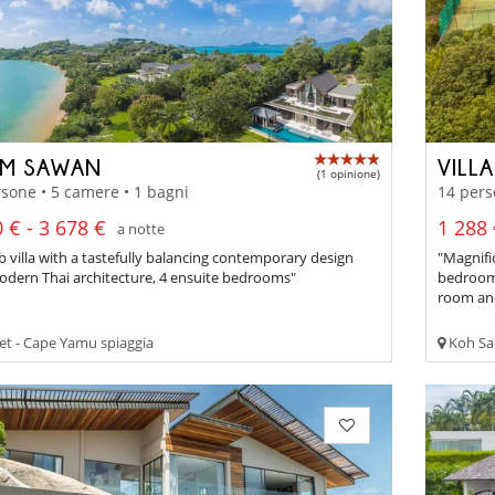
M SAWAN
VILLA
(1 opinione)
sone • 5 camere • 1 bagni
14 pers
 € - 3 678 €
1 288 
a notte
 villa with a tastefully balancing contemporary design
"Magnific
odern Thai architecture, 4 ensuite bedrooms"
bedrooms
room an
t - Cape Yamu spiaggia
Koh Sa