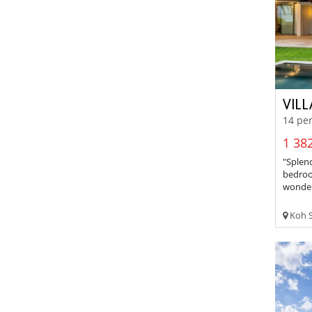
VILL
14 per
1 382
"Splend
bedroo
wonder
Koh S