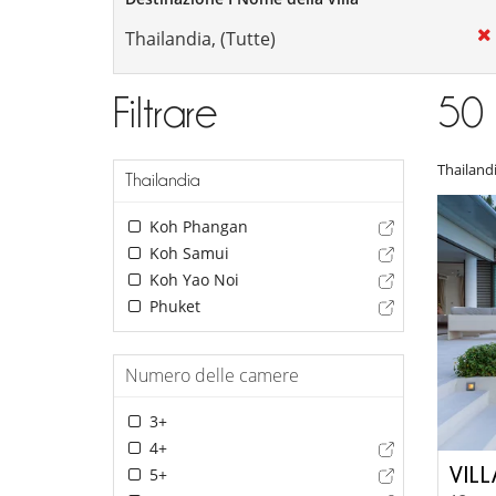
Filtrare
50
Thailand
Thailandia
Koh Phangan
Koh Samui
Koh Yao Noi
Phuket
Numero delle camere
3+
4+
VIL
5+