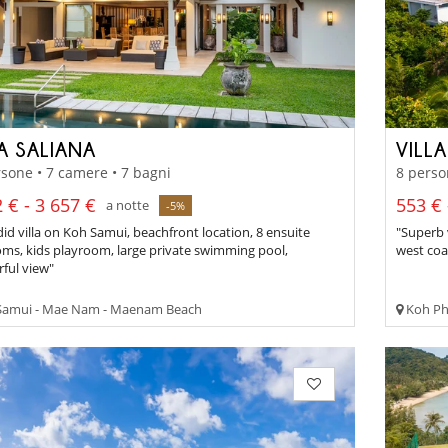
A SALIANA
VILL
sone • 7 camere • 7 bagni
8 perso
 € - 3 657 €
553 € 
a notte
-5%
id villa on Koh Samui, beachfront location, 8 ensuite
"Superb 
ms, kids playroom, large private swimming pool,
west coa
ful view"
amui - Mae Nam - Maenam Beach
Koh Ph