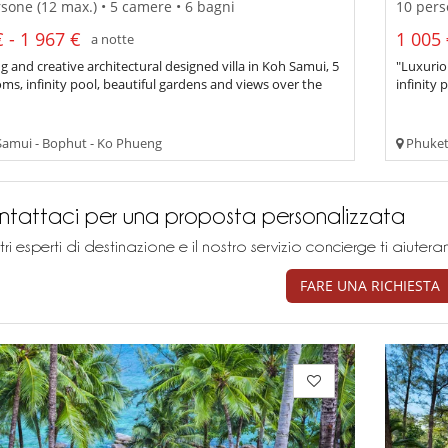
sone (12 max.) • 5 camere • 6 bagni
10 pers
 - 1 967 €
1 005 
a notte
ng and creative architectural designed villa in Koh Samui, 5
"Luxurio
s, infinity pool, beautiful gardens and views over the
infinity
amui - Bophut - Ko Phueng
Phuket
tattaci per una proposta personalizzata
stri esperti di destinazione e il nostro servizio concierge ti aiu
FARE UNA RICHIESTA