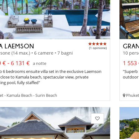
LA LAEMSON
GRAN
(1 opinione)
sone (14 max.) • 6 camere • 7 bagni
10 pers
 € - 6 131 €
1 553 
a notte
 6 bedrooms ensuite villa set in the exclusive Laemson
"Superb 
 close to Kamala beach, spectacular view, private
outdoor 
g pool, fully staffed"
t - Kamala Beach - Surin Beach
Phuket 