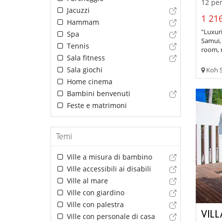
12 per
Jacuzzi
1 216
Hammam
"Luxur
Spa
Samui, 
Tennis
room, r
Sala fitness
Sala giochi
Koh S
Home cinema
Bambini benvenuti
Feste e matrimoni
Temi
Ville a misura di bambino
Ville accessibili ai disabili
Ville al mare
Ville con giardino
Ville con palestra
VILL
Ville con personale di casa