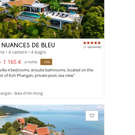
A NUANCES DE BLEU
(1 opinione)
ne • 4 camere • 4 bagni
- 1 165 €
a notte
-10%
villa 4 bedrooms, ensuite bathrooms, located on the
st of Koh Phangan, private pool, sea view"
angan - Baia d'Hin Kong