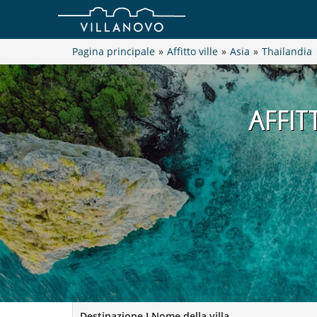
Pagina principale
»
Affitto ville
»
Asia
»
Thailandia
AFFIT
Destinazione I Nome della villa