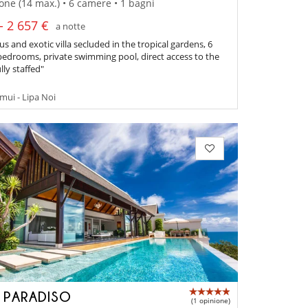
one (14 max.) • 6 camere • 1 bagni
- 2 657 €
a notte
s and exotic villa secluded in the tropical gardens, 6
bedrooms, private swimming pool, direct access to the
lly staffed"
ui - Lipa Noi
A PARADISO
(1 opinione)