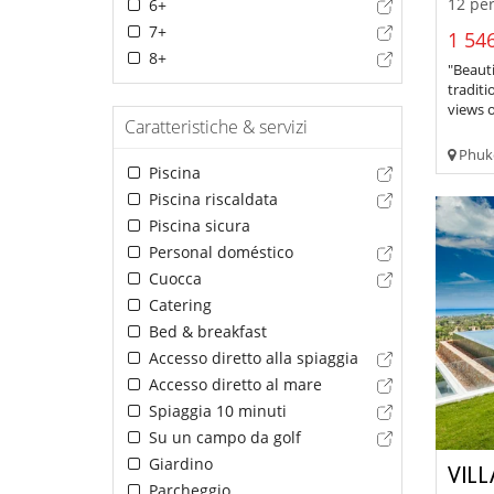
12 per
6+
7+
1 546
8+
"Beaut
traditi
views o
Caratteristiche & servizi
Phuke
Piscina
Piscina riscaldata
Piscina sicura
Personal doméstico
Cuocca
Catering
Bed & breakfast
Accesso diretto alla spiaggia
Accesso diretto al mare
Spiaggia 10 minuti
Su un campo da golf
Giardino
VIL
Parcheggio