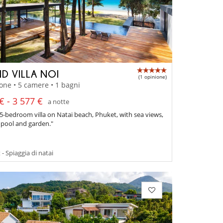
D VILLA NOI
(1 opinione)
one • 5 camere • 1 bagni
€ - 3 577 €
a notte
5-bedroom villa on Natai beach, Phuket, with sea views,
pool and garden."
- Spiaggia di natai