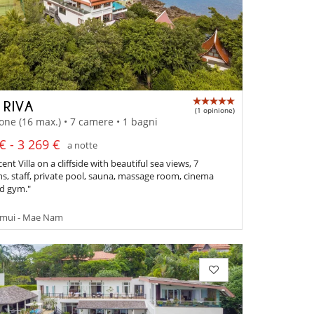
 RIVA
(1 opinione)
one (16 max.) • 7 camere • 1 bagni
€ - 3 269 €
a notte
ent Villa on a cliffside with beautiful sea views, 7
, staff, private pool, sauna, massage room, cinema
d gym."
mui - Mae Nam