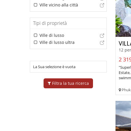
Ville vicino alla città
Tipi di proprietà
Ville di lusso
Ville di lusso ultra
VIL
12 per
2 319
La Sua selezione è vuota
"Superb
Estate,
swimmin
Filtra la tua ricerca
Phuke