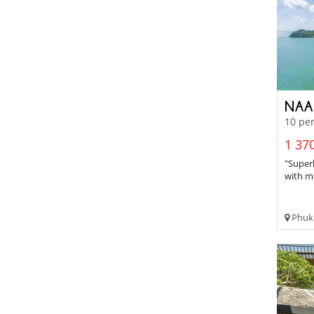
NAA
10 per
1 370
"Superb
with m
Phuke