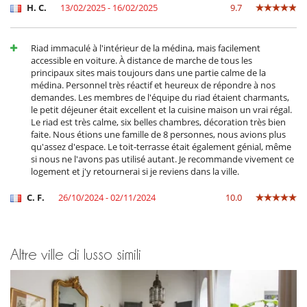
H. C.
13/02/2025 - 16/02/2025
9.7
(please note that no one will be available between 10 p.m. and 8 a.m.).
- You must ensure that the retractable roof is closed when you leave
the riad.
Riad immaculé à l'intérieur de la médina, mais facilement
accessible en voiture. À distance de marche de tous les
principaux sites mais toujours dans une partie calme de la
I bambini sono i benvenuti
médina. Personnel très réactif et heureux de répondre à nos
Letto per bebè
demandes. Les membres de l'équipe du riad étaient charmants,
Seggiolone
le petit déjeuner était excellent et la cuisine maison un vrai régal.
Le riad est très calme, six belles chambres, décoration très bien
Attrezzature, eventi
faite. Nous étions une famille de 8 personnes, nous avions plus
Estintore
qu'assez d'espace. Le toit-terrasse était également génial, même
si nous ne l'avons pas utilisé autant. Je recommande vivement ce
All'esterno
logement et j'y retournerai si je reviens dans la ville.
Barbecue a carbonella
Parcheggio
C. F.
26/10/2024 - 02/11/2024
10.0
Posti per cenare a cielo aperto
Sedie lunge sulla terrazza
Sedie lunge vicino alla piscina
Spazio cena sulla terrazza
Altre ville di lusso simili
Terrazza(e)
Divertimenti ed attività sportive
Accesso internet (wifi)
Giochi di società