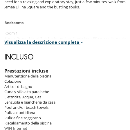
need for a relaxing and exploratory stay, just a few minutes' walk from
Jemaa El Fna Square and the bustling souks.
Bedrooms
Room 1
Room, Ground level. This bedroom has 2 twin beds 90 cm configurable
Visualizza la descrizione completa
as a double bed. Bathroom private, with shower. WC in the bathroom.
Room 2
INCLUSO
Room, 1st floor. This bedroom has 2 twin beds 90 cm configurable as a
double bed. Bathroom private, with bathtub, shower. WC in the
bathroom.
Prestazioni incluse
Manutenzione della piscina
Room 3
Colazione
Room, 1st floor. This bedroom has 2 twin beds 90 cm configurable as a
Articoli di bagno
double bed. Bathroom private, with shower. WC in the bathroom.
Cuna y silla alta para bebe
Elettricita, Acqua, Gaz
Room 4
Lenzuola e biancheria da casa
Room, 1st floor. This bedroom has 2 twin beds 90 cm configurable as a
Pool and/or beach towels
double bed. Bathroom private, with shower. WC in the bathroom.
Pulizia quotidiana
Pulizie fine soggiorno
Room 5 - (PLUS PETITE / SMALLER) :
Riscaldamento della piscina
Room, 2nd floor. This bedroom has 2 twin beds 90 cm configurable as
WIFI Internet