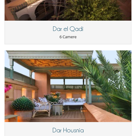
Terrazza sul tetto
Personale
Casa con personale
Cuoco / Donna delle pulizie
Dar el Qadi
6 Camere
Dar Housnia