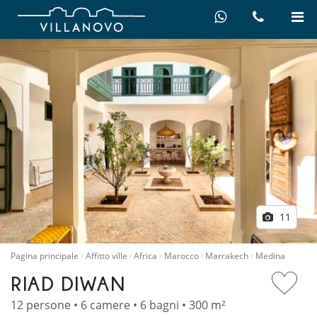
11
Pagina principale
Affitto ville
Africa
Marocco
Marrakech
Medina
RIAD DIWAN
12 persone • 6 camere • 6 bagni • 300 m²