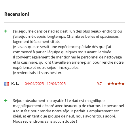
- Le condizioni di annullamento si applicano in riferimento all’ora locale
della casa
Ideally located in the Bab Doukala medina, this accommodation
- La rata di prenotazione non è mai rimborsata in caso
Recensioni
stands out for its rare accessibility by car right up to the door. In 5 to
d'annullamento.
10 minutes on foot, you can reach Jemaa El Fna Square, the souks and
- Annullamento a meno di
45 Giorni
prima dell'arrivo :
100 %
del totale
all the treasures of the old town. The modern districts of Gueliz and
della prenotazione.
Majorelle, the iconic gardens and museums are also nearby.
J'ai séjourné dans ce riad et c'est l'un des plus beaux endroits où
- Non presentazione
100 %
del totale della prenotazione
Combining tradition and comfort, this is the perfect place to explore
j'ai séjourné depuis longtemps. Chambres belles et spacieuses,
Marrakech, offering both cultural excitement and a haven of peace.
logement idéalement situé.
Je savais que ce serait une expérience spéciale dès que j'ai
commencé à parler l'équipe quelques mois avant l'arrivée.
Il convient également de mentionner le personnel de nettoyage
Notes:
et la cuisinière, qui ont travaillé en arrière-plan pour rendre notre
- According to Moroccan law, unmarried Moroccan couples are not
expérience et notre séjour incroyables.
permitted to stay at the riad.
Je reviendrais ici sans hésiter.
- To ensure peace and quiet for the neighbourhood, no parties,
evening gatherings or celebrations that generate noise are permitted
K. L.
04/04/2025 - 12/04/2025
9.7
at the riad. No loud music is permitted in the evening, at night or
during the day.
- Inviting unregistered guests or allowing anyone outside the booking
Séjour absolument incroyable ! Le riad est magnifique –
group to access the riad is strictly prohibited. Any violation will result
magnifiquement décoré avec beaucoup de charme. Le personnel
in immediate cancellation of the stay and expulsion without refund.
a tout fait pour rendre notre séjour parfait. L'emplacement est
- For security reasons, cameras are installed at each entrance door to
idéal, et en tant que groupe de neuf, nous avons tous adoré.
the riad.
Nous reviendrons sans aucun doute !
- If you lose your keys, you will be charged €25. If you leave your keys
inside the riad, you will be charged €25 to gain access to the riad