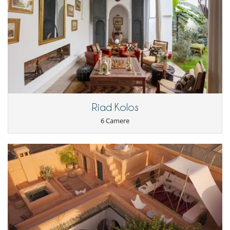
Lettino da massaggio
Libri
Music speaker
Piscina a filtrazione di cloro
Piscina calda esteriore
Tivù
Tivù cavo o satellite o internet
Elettrodomestici
Cucina completamente fornita
Cucina independente
Riad Kolos
Frigorifero doppio
Frullatore
6 Camere
Macchina
Macchina da caffè (chicchi)
Spremiagrumi
Per la vostra comodità e convenienza
Aria condizionata in tutta la casa
Camini
Cortile interno
Reverse cycle air conditioner
Sala di lettura
Salone TV