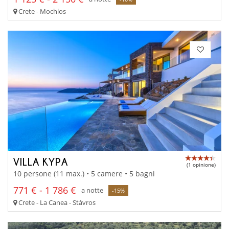
Crete - Mochlos
VILLA KYPA
(1 opinione)
10 persone (11 max.) • 5 camere • 5 bagni
771 € - 1 786 €
a notte
-15%
Crete - La Canea - Stávros