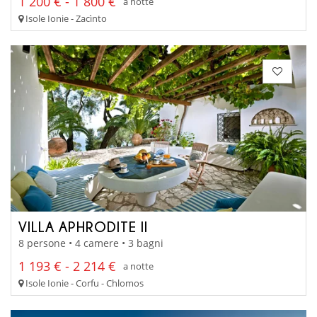
1 200 € - 1 800 €
a notte
Isole Ionie - Zacìnto
VILLA APHRODITE II
8 persone • 4 camere • 3 bagni
1 193 € - 2 214 €
a notte
Isole Ionie - Corfu - Chlomos