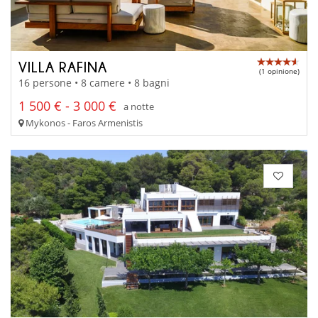
VILLA RAFINA
(1 opinione)
16 persone • 8 camere • 8 bagni
1 500 € - 3 000 €
a notte
Mykonos - Faros Armenistis