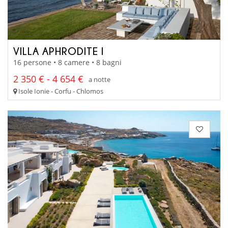
VILLA APHRODITE I
16 persone • 8 camere • 8 bagni
2 350 € - 4 654 €
a notte
Isole Ionie - Corfu - Chlomos