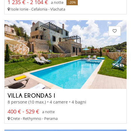
1 235 € - 2 104 €
a notte
-20%
Isole Ionie - Cefalonia - Vlachata
VILLA ERONDAS I
8 persone (10 max.) • 4 camere • 4 bagni
400 € - 529 €
a notte
Crete - Rethymno - Perama