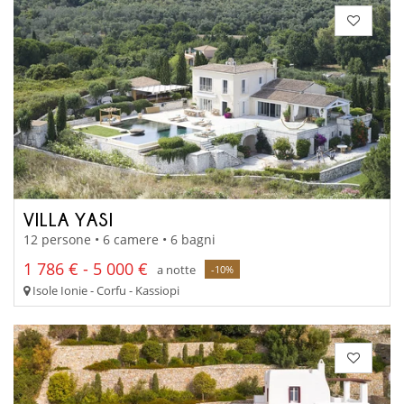
VILLA YASI
12 persone • 6 camere • 6 bagni
1 786 € - 5 000 €
a notte
-10%
Isole Ionie - Corfu - Kassiopi