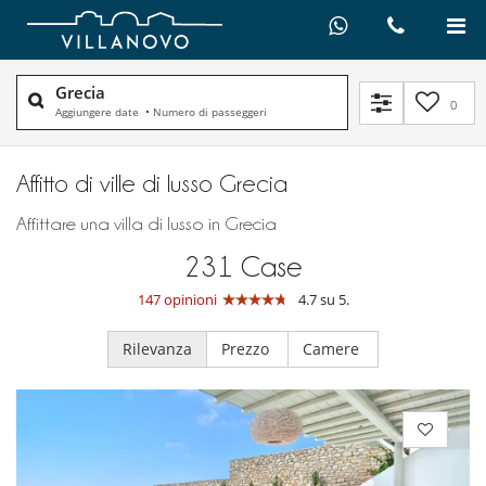
Grecia
0
Aggiungere date
•
Numero di passeggeri
Affitto di ville di lusso Grecia
Affittare una villa di lusso in Grecia
231
Case
147 opinioni
4.7 su 5.
Rilevanza
Prezzo
Camere