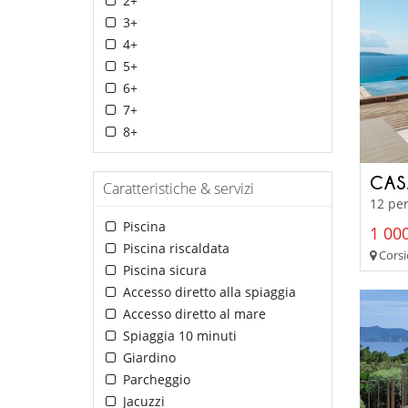
2+
3+
4+
5+
6+
7+
8+
CAS
Caratteristiche & servizi
12 per
Piscina
1 000
Piscina riscaldata
Corsi
Piscina sicura
Accesso diretto alla spiaggia
Accesso diretto al mare
Spiaggia 10 minuti
Giardino
Parcheggio
Jacuzzi