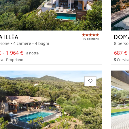
A ILLÉA
DOMA
(6 opinioni)
sone • 4 camere • 4 bagni
8 perso
 - 1 964 €
687 € 
a notte
ca - Propriano
Corsica