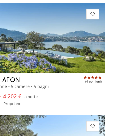
A ATON
(4 opinioni)
one • 5 camere • 5 bagni
- 4 202 €
a notte
 - Propriano