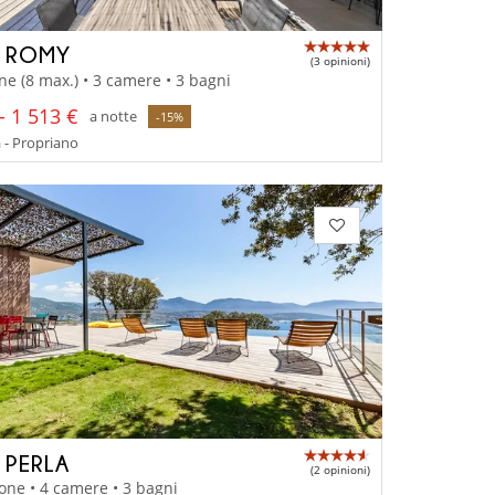
A ROMY
(3 opinioni)
ne (8 max.) • 3 camere • 3 bagni
- 1 513 €
a notte
-15%
 - Propriano
A PERLA
(2 opinioni)
one • 4 camere • 3 bagni