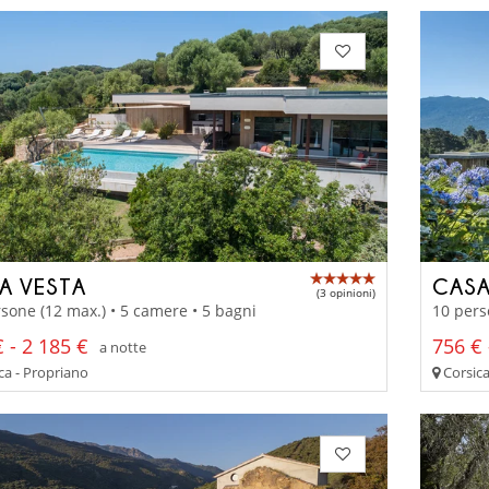
A VESTA
CAS
(3 opinioni)
sone (12 max.) • 5 camere • 5 bagni
10 pers
 - 2 185 €
756 € 
a notte
ca - Propriano
Corsica