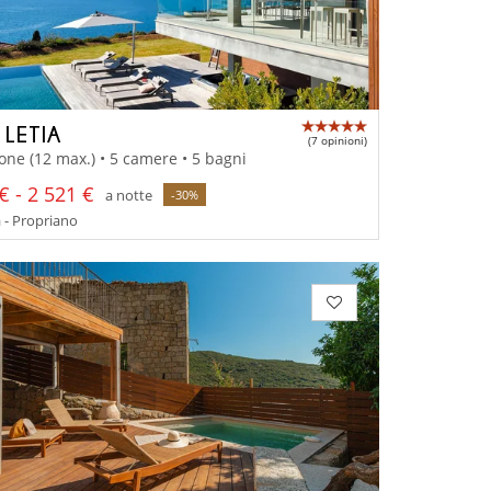
 LETIA
(7 opinioni)
one (12 max.) • 5 camere • 5 bagni
€ - 2 521 €
a notte
-30%
 - Propriano