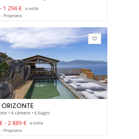
- 1 294 €
a notte
 - Propriano
A ORIZONTE
one • 6 camere • 6 bagni
€ - 2 889 €
a notte
 - Propriano