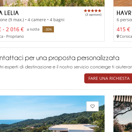
A LELIA
HAVR
(3 opinioni)
one (9 max.) • 4 camere • 4 bagni
6 perso
 - 2 016 €
415 € 
a notte
-30%
ca - Propriano
Corsica
tattaci per una proposta personalizzata
stri esperti di destinazione e il nostro servizio concierge ti aiu
FARE UNA RICHIESTA