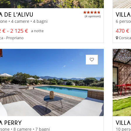
A DE L'ALIVU
VILL
(4 opinioni)
one • 4 camere • 4 bagni
6 perso
 € - 2 125 €
470 € 
a notte
ca - Propriano
Corsica
LA PERRY
VILL
sone • 8 camere • 7 bagni
10 pers