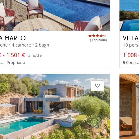
LA MARLO
VILLA
(3 opinioni)
one • 4 camere • 2 bagni
10 pers
 - 1 501 €
1 008 
a notte
ca - Propriano
Corsica