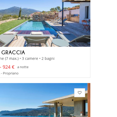
A GRACCIA
ne (7 max.) • 3 camere • 2 bagni
- 924 €
a notte
 - Propriano