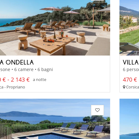
A ONDELLA
VILL
sone • 6 camere • 6 bagni
6 perso
 € - 2 143 €
470 € 
a notte
ca - Propriano
Corsica