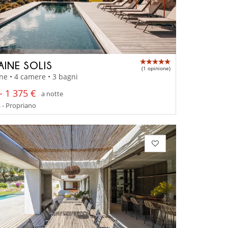
INE SOLIS
(1 opinione)
ne • 4 camere • 3 bagni
- 1 375 €
a notte
 - Propriano