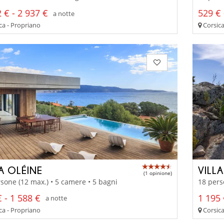
 € - 2 937 €
529 € 
a notte
ca - Propriano
Corsica
A OLÉINE
VILL
(1 opinione)
sone (12 max.) • 5 camere • 5 bagni
18 pers
 - 1 588 €
1 195 
a notte
ca - Propriano
Corsica