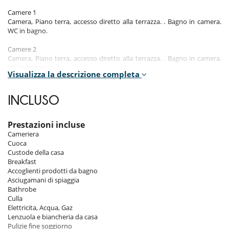
Camere 1
Camera, Piano terra, accesso diretto alla terrazza. . Bagno in camera.
WC in bagno.
Camere 2
Camera, Piano terra, accesso diretto alla terrazza. . Bagno in camera.
WC in bagno.
Visualizza la descrizione completa
Camere 3
Camera, Piano terra, accesso diretto alla terrazza. . Bagno in camera.
INCLUSO
WC in bagno.
Camere 4
Prestazioni incluse
Camera, Piano terra, accesso diretto alla terrazza. . Bagno in camera.
Cameriera
WC in bagno.
Cuoca
Custode della casa
Camere 5
Breakfast
Camera, Piano terra, accesso diretto alla terrazza. . Bagno in camera.
Accoglienti prodotti da bagno
WC in bagno.
Asciugamani di spiaggia
Bathrobe
Camere 6
Culla
Camera, Piano terra, accesso diretto alla terrazza. . Bagno in camera.
Elettricita, Acqua, Gaz
WC in bagno.
Lenzuola e biancheria da casa
Pulizie fine soggiorno