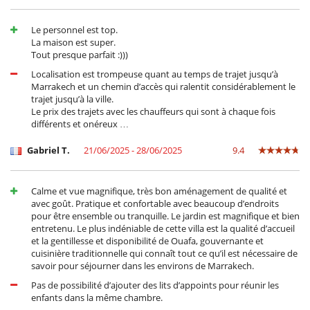
d'annullamento.
All'esterno
- Annullamento a meno di
50 Giorni
prima dell'arrivo :
100 %
del totale
Barbecue
della prenotazione.
Giardino
Le personnel est top.
- Non presentazione
100 %
del totale della prenotazione
Parcheggio
La maison est super.
- Spese di annulamento di prenotazione : 100 EUR
Posti per cenare a cielo aperto
Tout presque parfait :)))
- Spese di modificazione di prenotazione : 100 EUR
Sedie lunge vicino alla piscina
Localisation est trompeuse quant au temps de trajet jusqu’à
Terrazza(e)
Marrakech et un chemin d’accès qui ralentit considérablement le
trajet jusqu’à la ville.
Divertimenti ed attività sportive
Le prix des trajets avec les chauffeurs qui sont à chaque fois
Accesso internet (wifi)
différents et onéreux …
Giochi di società
Ping-Pong
Gabriel T.
21/06/2025 - 28/06/2025
9.4
Piscina esteriore privata
Tivù
Tivù cavo o satellite o internet
Calme et vue magnifique, très bon aménagement de qualité et
TV in ogni camera
avec goût. Pratique et confortable avec beaucoup d’endroits
pour être ensemble ou tranquille. Le jardin est magnifique et bien
Per la vostra comodità e convenienza
entretenu. Le plus indéniable de cette villa est la qualité d’accueil
Aria condizionata
et la gentillesse et disponibilité de Ouafa, gouvernante et
Asciugacapelli
cuisinière traditionnelle qui connaît tout ce qu’il est nécessaire de
Camini
savoir pour séjourner dans les environs de Marrakech.
Personale
Pas de possibilité d’ajouter des lits d’appoints pour réunir les
Cuoco
enfants dans la même chambre.