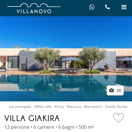
38
…
Pagina principale
Affitto ville
Africa
Marocco
Marrakech
Strada Ourika
VILLA GIAKIRA
12 persone • 6 camere • 6 bagni • 500 m²