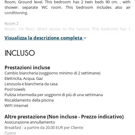
Room, Ground level. This bedroom has 2 twin beds 90 cm. , with
shower. separate WC room. This bedroom includes also air
conditioning.
Room 2
Room, 1st floor, direct access to the terrace. This bedroom has 1
double bed 160 cm. Bathroom private, with shower. This bedroom
Visualizza la descrizione completa
includes also air conditioning.
Room 3
INCLUSO
Room, 1st floor, direct access to the terrace. This bedroom has 1
double bed 160 cm. Bathroom private, with shower. This bedroom
includes also air conditioning.
Prestazioni incluse
Cambio biancheria (soggiorno minimo di 2 settimane)
Elettricita, Acqua, Gaz
Indoors
Lenzuola e biancheria da casa
Pool towels
Guests will enjoy the beautiful living area that opens onto the terrace.
Pulizia intermedia per soggiorni di più di una settimana
This room has a fully equipped kitchen, a sitting area and a dining
Riscaldamento della piscina
area.
WIFI Internet
Altre prestazione (Non incluse - Prezzo indicativo)
Outdoors​
Assicurazione annullamento
Breakfast : a partire da 20.00 EUR per Cliente
Visitors will appreciate the terraces and the barbecue (charcoal not
Cuoco