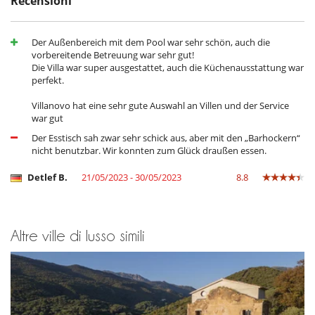
Recensioni
forno
forno microonde
Frigorifero
Der Außenbereich mit dem Pool war sehr schön, auch die
Lavastoviglie
vorbereitende Betreuung war sehr gut!
Lavatrice
Die Villa war super ausgestattet, auch die Küchenausstattung war
perfekt.
Per la vostra comodità e convenienza
Aria condizionata
Villanovo hat eine sehr gute Auswahl an Villen und der Service
Asciugacapelli
war gut
Salone e sala da mangiare nello stesso posto
Der Esstisch sah zwar sehr schick aus, aber mit den „Barhockern“
nicht benutzbar. Wir konnten zum Glück draußen essen.
Detlef B.
21/05/2023 - 30/05/2023
8.8
Altre ville di lusso simili