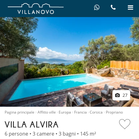
27
Pagina principale
Affitto ville
Europa
Francia
Corsica
Propriano
VILLA ALVIRA
6 persone • 3 camere • 3 bagni • 145 m²