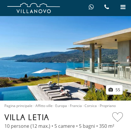
55
Pagina principale
Affitto ville
Europa
Francia
Corsica
Propriano
VILLA LETIA
10 persone (12 max.) • 5 camere • 5 bagni • 350 m²