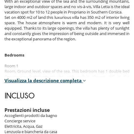
With an exceptional view of the sea and the surrounding mountains,
large indoor and outdoor spaces and no vis-à-vis, Villa Letia is the ideal
vacation spot for 10 to 12 people in Propriano in Southern Corsica.
Set on 4000 m2 of land this luxurious villa has 350 m2 of interior living
space. The house atmosphere is warm and modern. It is very well
equipped. Thanks to its large openings, the villa has plenty of sunlight
and constantly gives the impression of being outside and immersed in
the exceptional panorama of the region.
Bedrooms
Room 1
Room, Ground level, view of the sea. This bedroom has 1 double bed
Queen size. Bathroom ensuite, with walk-in shower. WC in the
Visualizza la descrizione completa
bathroom. This bedroom includes also air conditioning, safe, dressing
room.
INCLUSO
Room 2
Room, Garden level, view of the sea. This bedroom has 1 double bed
Queen size. Bathroom ensuite, with walk-in shower. WC in the
Prestazioni incluse
bathroom. This bedroom includes also air conditioning, safe, dressing
Accoglienti prodotti da bagno
room.
Concierge service
Elettricita, Acqua, Gaz
Room 3
Lenzuola e biancheria da casa