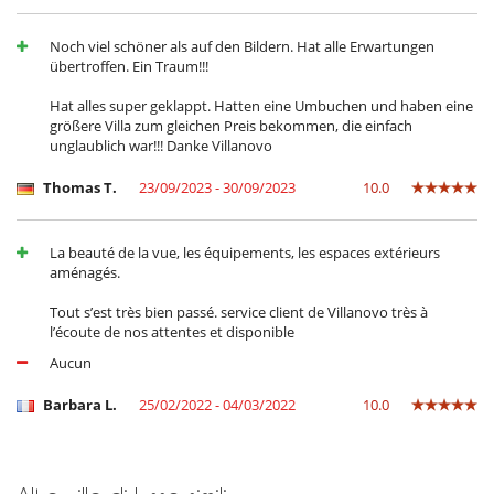
Per la vostra comodità e convenienza
Aria condizionata
Noch viel schöner als auf den Bildern. Hat alle Erwartungen
Asciugacapelli
übertroffen. Ein Traum!!!
Camera di pranzo
Jacuzzi esteriore
Hat alles super geklappt. Hatten eine Umbuchen und haben eine
Salone TV
größere Villa zum gleichen Preis bekommen, die einfach
Salotto
unglaublich war!!! Danke Villanovo
Terrazza
Thomas T.
23/09/2023 - 30/09/2023
10.0
Qui vicino
Spiaggia 10 minuti
La beauté de la vue, les équipements, les espaces extérieurs
Sviluppo sostenibile e impatto ambientale
aménagés.
Stazione di ricarica per auto elettriche
Tout s’est très bien passé. service client de Villanovo très à
l’écoute de nos attentes et disponible
Aucun
Barbara L.
25/02/2022 - 04/03/2022
10.0