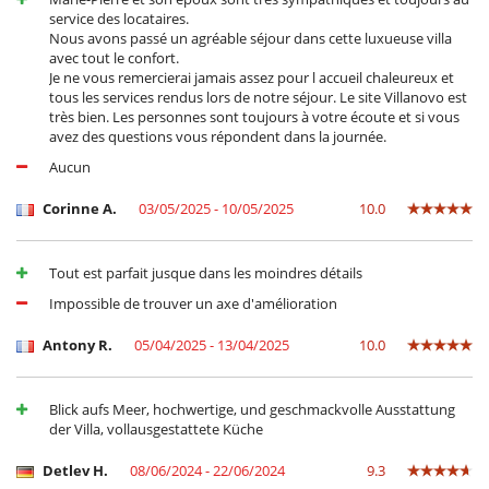
All'esterno
service des locataires.
Barbecue
Nous avons passé un agréable séjour dans cette luxueuse villa
Cucina estiva
avec tout le confort.
Giardino
Je ne vous remercierai jamais assez pour l accueil chaleureux et
Parcheggio
tous les services rendus lors de notre séjour. Le site Villanovo est
Posti per cenare a cielo aperto
très bien. Les personnes sont toujours à votre écoute et si vous
Sedie lunge vicino alla piscina
avez des questions vous répondent dans la journée.
Terrazza(e)
Aucun
Divertimenti ed attività sportive
Corinne A.
03/05/2025 - 10/05/2025
10.0
Accesso internet (wifi)
Console di gioco (X-box, Nintendo, Wii)
Hot tub sul terrazzo
Tout est parfait jusque dans les moindres détails
Music speaker
Ping-Pong
Impossible de trouver un axe d'amélioration
Piscina calda esteriore
Sala fitness
Antony R.
05/04/2025 - 13/04/2025
10.0
Sistema di sicurezza per piscine
Tivù
Tivù cavo o satellite o internet
Blick aufs Meer, hochwertige, und geschmackvolle Ausstattung
Zona di boccia
der Villa, vollausgestattete Küche
Elettrodomestici
Detlev H.
08/06/2024 - 22/06/2024
9.3
Cucina completamente fornita