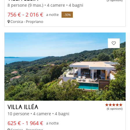
(3 opinioni)
8 persone (9 max.) • 4 camere • 4 bagni
756 € - 2 016 €
a notte
-30%
Corsica - Propriano
VILLA ILLÉA
(6 opinioni)
10 persone • 4 camere • 4 bagni
625 € - 1 964 €
a notte
Corsica - Propriano