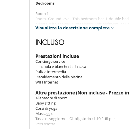
Bedrooms
Room 1
Room, Ground level. This bedroom has 1 double bed 
private, with shower, 1 washbasin. This bedroom includ
Visualizza la descrizione completa
Room 2
Room, Ground level. This bedroom has 1 double bed Kin
INCLUSO
washbasin. This bedroom includes also private terrace
Room 3
Prestazioni incluse
Room, Ground level. The bedroom has 3 Beds includi
Concierge service
shower, 1 washbasin.
Lenzuola e biancheria da casa
Pulizia intermedia
Riscaldamento della piscina
Indoors
WIFI Internet
Altre prestazione (Non incluse - Prezzo i
Fully air conditioned
Allenatore di sport
3 bedrooms
Baby sitting
Rooms open to patios
Corsi di yoga
Flat screen TV, safe
Massaggio
Fully equipped kitchen
Tassa di soggiorno - Obbligatorio : 1.10 EUR per
Laundry room: washing machine
Pers./Notte
WIFI Internet