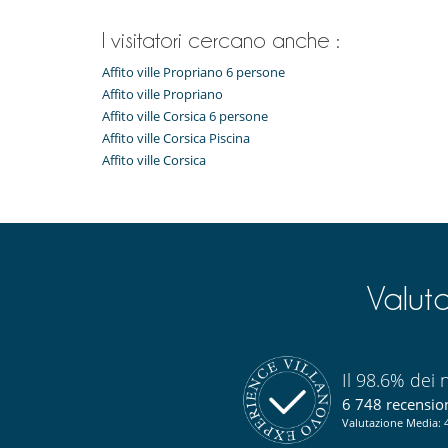
I visitatori cercano anche :
Affito ville Propriano 6 persone
Affito ville Propriano
Affito ville Corsica 6 persone
Affito ville Corsica Piscina
Affito ville Corsica
Valut
Il 98.6% dei n
6 748 recensioni
Valutazione Media: 4