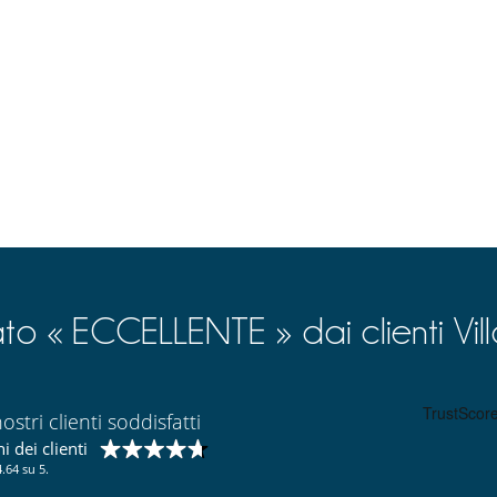
ato « ECCELLENTE » dai clienti Vil
ostri clienti soddisfatti
 dei clienti
.64 su 5.