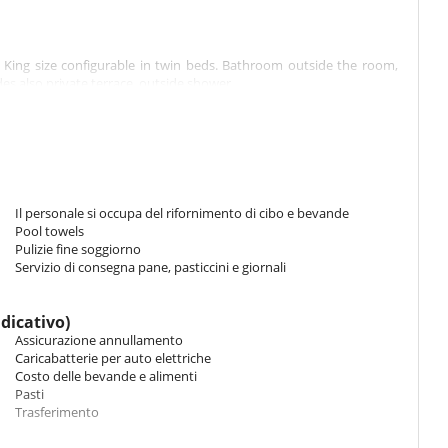
King size configurable in twin beds. Bathroom outside the room,
es also private terrace, outside shower.
g size configurable in twin beds. Bathroom private, with shower, 1
, outside shower.
ng 1 double bed King size, 2 bunk beds. Bathroom ensuite, with
Il personale si occupa del rifornimento di cibo e bevande
Pool towels
Pulizie fine soggiorno
Servizio di consegna pane, pasticcini e giornali
ndicativo)
Assicurazione annullamento
Caricabatterie per auto elettriche
Costo delle bevande e alimenti
Pasti
Trasferimento