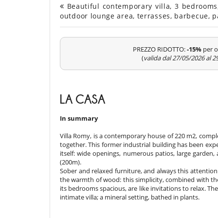
Beautiful contemporary villa, 3 bedrooms
outdoor lounge area, terrasses, barbecue, 
PREZZO RIDOTTO:
-15%
per o
(
valida dal 27/05/2026 al 
LA CASA
In summary
Villa Romy, is a contemporary house of 220 m2, comple
together. This former industrial building has been ex
itself: wide openings, numerous patios, large garden,
(200m).
Sober and relaxed furniture, and always this attention
the warmth of wood: this simplicity, combined with the
its bedrooms spacious, are like invitations to relax. Th
intimate villa; a mineral setting, bathed in plants.