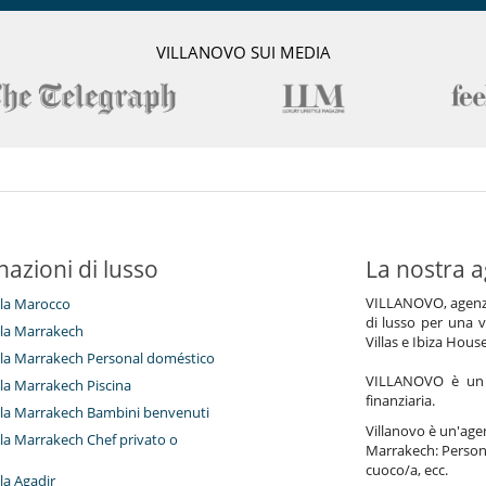
VILLANOVO SUI MEDIA
nazioni di lusso
La nostra a
VILLANOVO, agenzia 
illa Marocco
di lusso per una v
illa Marrakech
Villas e Ibiza Hous
villa Marrakech Personal doméstico
VILLANOVO è un a
illa Marrakech Piscina
finanziaria.
villa Marrakech Bambini benvenuti
Villanovo è un'agenz
illa Marrakech Chef privato o
Marrakech: Persona
cuoco/a, ecc.
lla Agadir