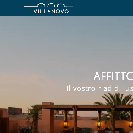
AFFITT
Il vostro riad di l