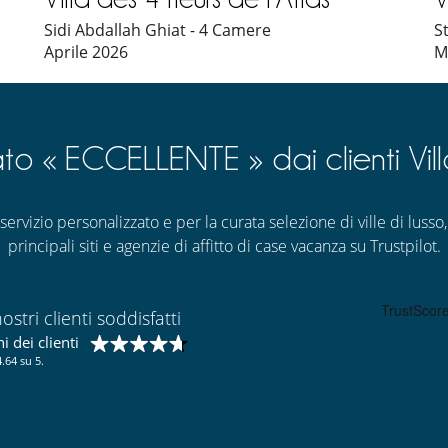
Sidi Abdallah Ghiat - 4 Camere
S
Aprile 2026
M
ato « ECCELLENTE » dai clienti Vil
ervizio personalizzato e per la curata selezione di ville di lusso, 
principali siti e agenzie di affitto di case vacanza su Trustpilot.
ostri clienti soddisfatti
 dei clienti
.64 su 5.