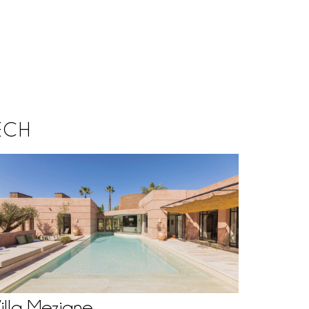
ECH
illa Meziane