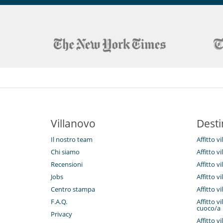
Villanovo
Desti
Il nostro team
Affitto v
Chi siamo
Affitto v
Recensioni
Affitto 
Jobs
Affitto v
Centro stampa
Affitto 
F.A.Q.
Affitto v
cuoco/a
Privacy
Affitto vi