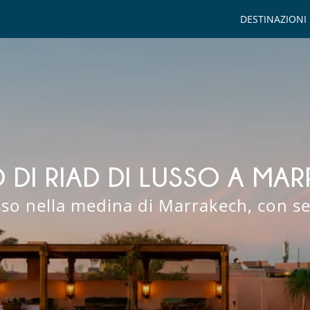
DESTINAZIONI
O DI RIAD DI LUSSO A MA
usso nella medina di Marrakech, con se