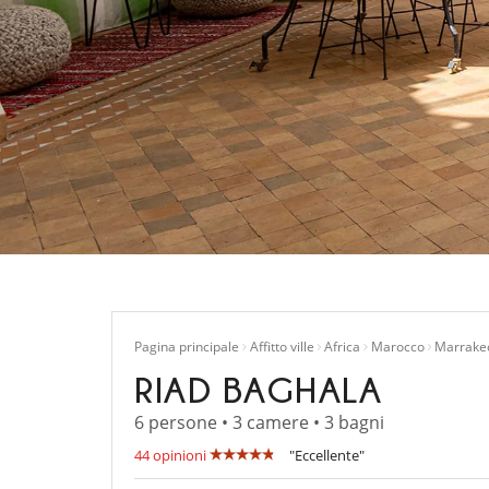
Pagina principale
Affitto ville
Africa
Marocco
Marrake
RIAD BAGHALA
6 persone • 3 camere • 3 bagni
44 opinioni
"Eccellente"