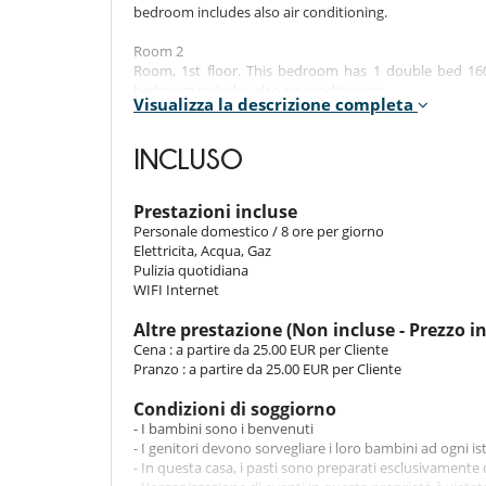
bedroom includes also air conditioning.
Room 2
Room, 1st floor. This bedroom has 1 double bed 16
bedroom includes also air conditioning.
Visualizza la descrizione completa
Room 3
Room, 1st floor. This bedroom has 1 double bed 16
INCLUSO
bedroom includes also air conditioning.
Prestazioni incluse
Indoors
Personale domestico / 8 ore per giorno
Elettricita, Acqua, Gaz
Around the patio of Riad Baghala is an open living room
Pulizia quotidiana
of the swimming pool a traditional bhou (small covered 
WIFI Internet
Upstairs are the 3 double bedrooms with a charming gal
The patio is covered in winter for more comfort and 
Altre prestazione (Non incluse - Prezzo i
The small swimming pool (3m x 2m) is a very pleasant s
Cena : a partire da 25.00 EUR per Cliente
Pranzo : a partire da 25.00 EUR per Cliente
Outdoors
Condizioni di soggiorno
- I bambini sono i benvenuti
The roof terrace hosts a dining table in the shade 
- I genitori devono sorvegliare i loro bambini ad ogni i
sunbathing.
- In questa casa, i pasti sono preparati esclusivamente 