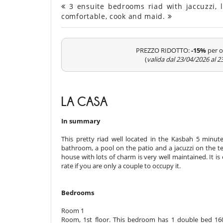
3 ensuite bedrooms riad with jaccuzzi, 
comfortable, cook and maid.
PREZZO RIDOTTO:
-15%
per o
(
valida dal 23/04/2026 al 
LA CASA
In summary
This pretty riad well located in the Kasbah 5 min
bathroom, a pool on the patio and a jacuzzi on the ter
house with lots of charm is very well maintained. It is 
rate if you are only a couple to occupy it.
Bedrooms
Room 1
Room, 1st floor. This bedroom has 1 double bed 16