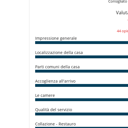
Consigliato
Aria condizionata solo nelle camere
Camino decorativo
Valut
Patio copperto in inverno
Salotto
Personale
44 opi
Casa con personale
Impressione generale
Localizzazione della casa
Parti comuni della casa
Accoglienza all'arrivo
Le camere
Qualità del servizio
Collazione - Restauro