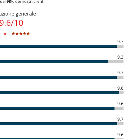
 dal
98
% dei nostri clienti
Camera di pranzo
Jacuzzi esteriore
azione generale
Reverse cycle air conditioner
9.6
/
10
Terrazza sul tetto
nioni
Cuoco / Donna delle pulizie
9.7
9.3
9.7
9.8
9.6
9.7
9.6