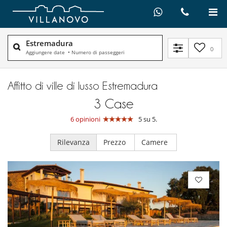
Estremadura
0
Aggiungere date
•
Numero di passeggeri
Affitto di ville di lusso Estremadura
3
Case
6 opinioni
5 su 5.
Rilevanza
Prezzo
Camere