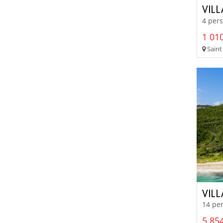
VILL
4 pers
1 010
Saint
VILL
14 per
5 854