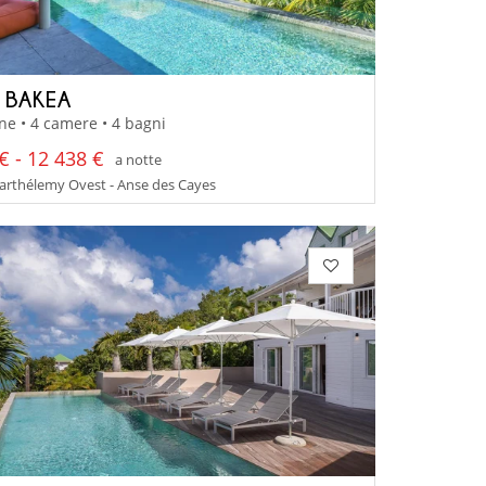
A BAKEA
ne • 4 camere • 4 bagni
€ - 12 438 €
a notte
arthélemy Ovest - Anse des Cayes