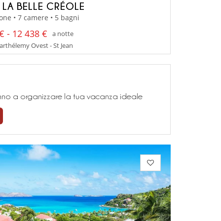
A LA BELLE CRÉOLE
one • 7 camere • 5 bagni
€ - 12 438 €
a notte
arthélemy Ovest - St Jean
teranno a organizzare la tua vacanza ideale