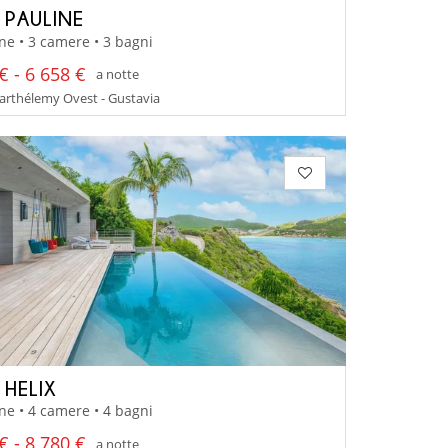
A PAULINE
ne • 3 camere • 3 bagni
€ - 6 658 €
a notte
arthélemy Ovest - Gustavia
 HELIX
ne • 4 camere • 4 bagni
€ - 8 780 €
a notte