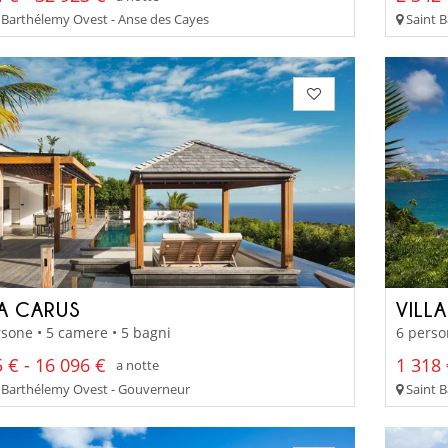
 Barthélemy Ovest - Anse des Cayes
Saint B
LA CARUS
VILL
sone • 5 camere • 5 bagni
6 perso
 € - 16 096 €
1 318 
a notte
 Barthélemy Ovest - Gouverneur
Saint 