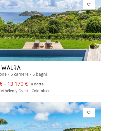
A WALRA
one • 5 camere • 5 bagni
€ - 13 170 €
a notte
arthélemy Ovest - Colombier