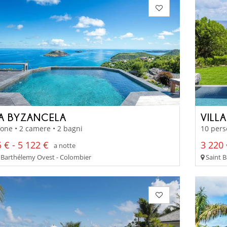
LA BYZANCELA
VILL
one • 2 camere • 2 bagni
10 pers
 € - 5 122 €
3 220 
a notte
 Barthélemy Ovest - Colombier
Saint B