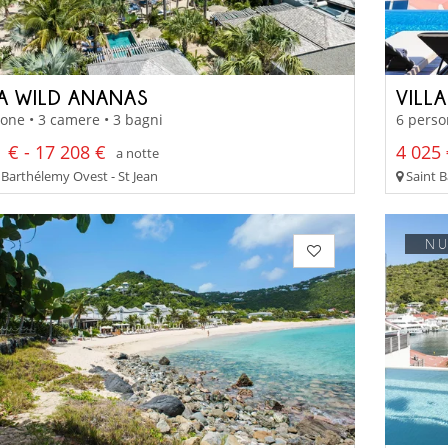
LA WILD ANANAS
VILL
one • 3 camere • 3 bagni
6 perso
 € - 17 208 €
4 025 
a notte
 Barthélemy Ovest - St Jean
Saint B
N