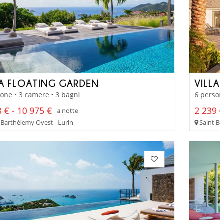
LA FLOATING GARDEN
VILLA
one • 3 camere • 3 bagni
6 perso
 € - 10 975 €
2 239 
a notte
 Barthélemy Ovest - Lurin
Saint B