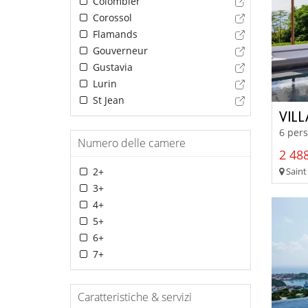
Colombier
Corossol
Flamands
Gouverneur
Gustavia
Lurin
St Jean
VIL
6 pers
Numero delle camere
2 488
Saint
2+
3+
4+
5+
6+
7+
Caratteristiche & servizi