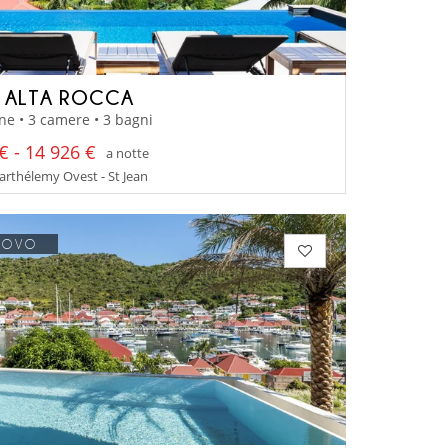
A ALTA ROCCA
ne • 3 camere • 3 bagni
€ - 14 926 €
a notte
arthélemy Ovest - St Jean
UOVO