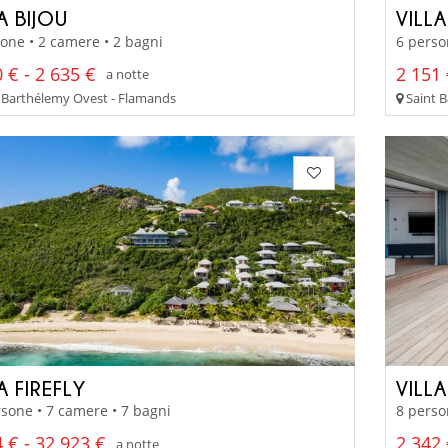
A BIJOU
VILL
one • 2 camere • 2 bagni
6 perso
 € - 2 635 €
2 151 
a notte
 Barthélemy Ovest - Flamands
Saint B
A FIREFLY
VILLA
sone • 7 camere • 7 bagni
8 perso
 € - 32 923 €
2 342 
a notte