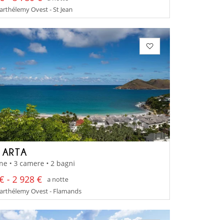
arthélemy Ovest - St Jean
A ARTA
ne • 3 camere • 2 bagni
€ - 2 928 €
a notte
Barthélemy Ovest - Flamands