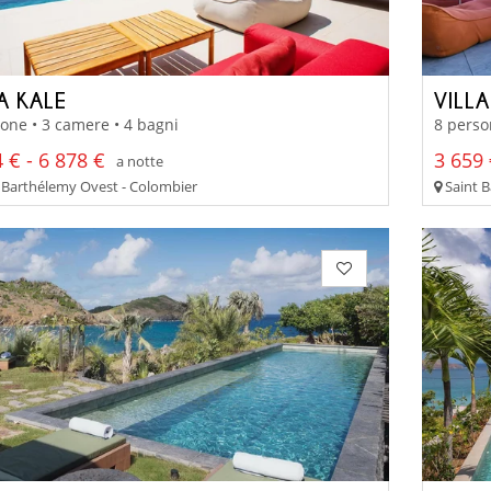
A KALE
VILL
one • 3 camere • 4 bagni
8 perso
 € - 6 878 €
3 659 
a notte
 Barthélemy Ovest - Colombier
Saint B