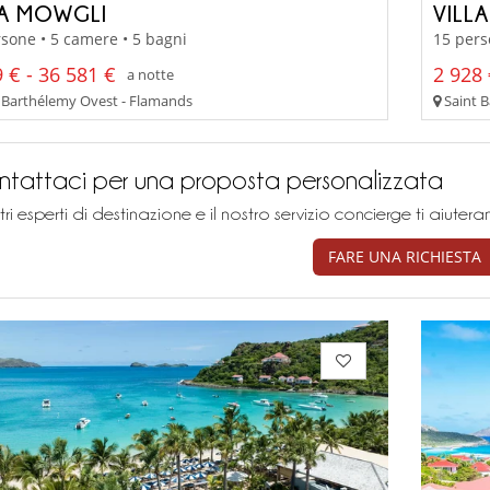
LA MOWGLI
VILL
sone • 5 camere • 5 bagni
15 pers
 € - 36 581 €
2 928 
a notte
 Barthélemy Ovest - Flamands
Saint B
tattaci per una proposta personalizzata
stri esperti di destinazione e il nostro servizio concierge ti aiu
FARE UNA RICHIESTA