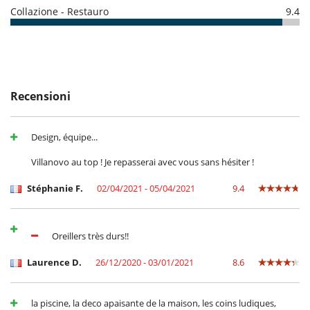
Aria condizionata
Collazione - Restauro
9.4
Camera di pranzo
Camini
Salone TV
Salotto
Personale
Recensioni
Cuoco
Villa con personale
Design, équipe...
Villanovo au top ! Je repasserai avec vous sans hésiter !
Stéphanie F.
02/04/2021 - 05/04/2021
9.4
Oreillers très durs!!
Laurence D.
26/12/2020 - 03/01/2021
8.6
la piscine, la deco apaisante de la maison, les coins ludiques,