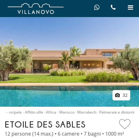
32
…
na principale
Affitto ville
Africa
Marocco
Marrakech
Palmeraie e dintorni
ETOILE DES SABLES
12 persone (14 max.) • 6 camere • 7 bagni • 1000 m²