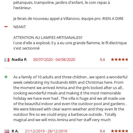
pétanques, trampoline, jardins d'enfant, le coin repas à
l'extérieur.
je ferais de nouveau appel a Villanovo, équipe pro .RIEN A DIRE
NEANT
ATTENTION AU LAMPES ARTISANALES!!
l une d'elle a explosé, il y a eu une grande flamme, le fil électrique
s'est sectionné
Nadia P.
30/07/2020 - 04/08/2020
9.4
As a family of 10 adults and three children , we spent a wonderful
week celebrating my husbands 60th and Christmas here. From
the moment we arrived Amina and the girls looked after us all ,
cooking wonderful meals and making it the most memorable
holiday we have ever had . The villa is huge and we all made use
of the beautiful indoor and even the outdoor pool and gardens .
We were blessed with clear warm weather and they even lit the
outdoor fire so we could enjoy a barbecue outside . Totally
magical and we will miss Amina and her staff very much
R A.
21/12/2019 - 28/12/2019
9.4