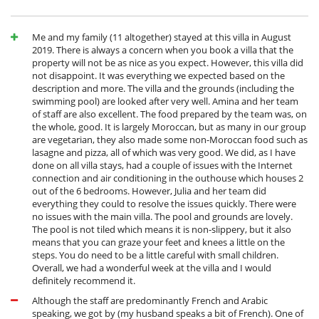
Me and my family (11 altogether) stayed at this villa in August
2019. There is always a concern when you book a villa that the
property will not be as nice as you expect. However, this villa did
not disappoint. It was everything we expected based on the
description and more. The villa and the grounds (including the
swimming pool) are looked after very well. Amina and her team
of staff are also excellent. The food prepared by the team was, on
the whole, good. It is largely Moroccan, but as many in our group
are vegetarian, they also made some non-Moroccan food such as
lasagne and pizza, all of which was very good. We did, as I have
done on all villa stays, had a couple of issues with the Internet
connection and air conditioning in the outhouse which houses 2
out of the 6 bedrooms. However, Julia and her team did
everything they could to resolve the issues quickly. There were
no issues with the main villa. The pool and grounds are lovely.
The pool is not tiled which means it is non-slippery, but it also
means that you can graze your feet and knees a little on the
steps. You do need to be a little careful with small children.
Overall, we had a wonderful week at the villa and I would
definitely recommend it.
Although the staff are predominantly French and Arabic
speaking, we got by (my husband speaks a bit of French). One of