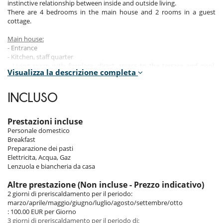
instinctive relationship between inside and outside living.
There are 4 bedrooms in the main house and 2 rooms in a guest
cottage.
Main house:
- Entrance
- Kitchen, staff quarter
- Living room with fireplace, direct access to the terrace and pool,
Visualizza la descrizione completa
access to the courtyard
- Indoor dining room (10 people)
- TV room (satellite and CanalSat)
INCLUSO
- Large covered terrace with sofas and chairs, dining area with table for
12 people
Prestazioni incluse
Personale domestico
-
Bedroom 1:
1st floor, large suite with bathroom (shower and bath),
Breakfast
king size bed, air conditioning
Preparazione dei pasti
-
Bedroom 2:
ground floor, queen size bed, bathroom with shower, air
Elettricita, Acqua, Gaz
conditioning
Lenzuola e biancheria da casa
-
Bedroom 3:
ground floor, king size bed, bathroom (shower and
bath), air conditioning
Altre prestazione (Non incluse - Prezzo indicativo)
-
Bedroom 4:
ground floor, king size bed, bathroom (shower and
2 giorni di preriscaldamento per il periodo:
bath), air conditioning
marzo/aprile/maggio/giugno/luglio/agosto/settembre/otto
: 100.00 EUR per Giorno
- Spa area including a hammam, massage room and indoor heated
3 giorni di preriscaldamento per il periodo di: