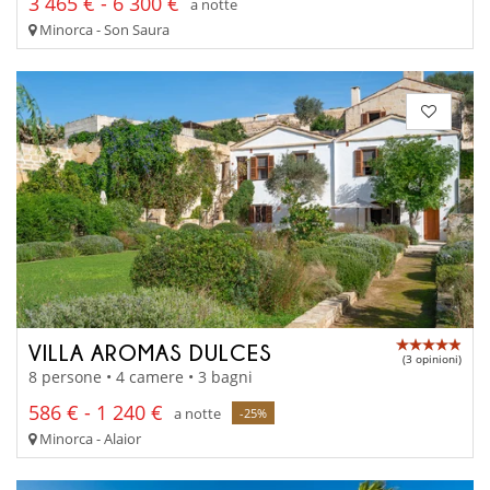
3 465 € - 6 300 €
a notte
Minorca - Son Saura
VILLA AROMAS DULCES
(3 opinioni)
8 persone • 4 camere • 3 bagni
586 € - 1 240 €
a notte
-25%
Minorca - Alaior