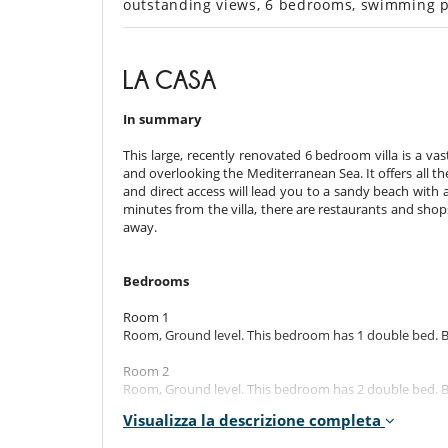
outstanding views, 6 bedrooms, swimming p
LA CASA
In summary
This large, recently renovated 6 bedroom villa is a v
and overlooking the Mediterranean Sea. It offers all t
and direct access will lead you to a sandy beach with a 
minutes from the villa, there are restaurants and sho
away.
Bedrooms
Room 1
Room, Ground level. This bedroom has 1 double bed. 
Room 2
Room, Ground level. This bedroom has 2 double bed. 
Visualizza la descrizione completa
Room 3
Room, Ground level. This bedroom has 2 twin beds con