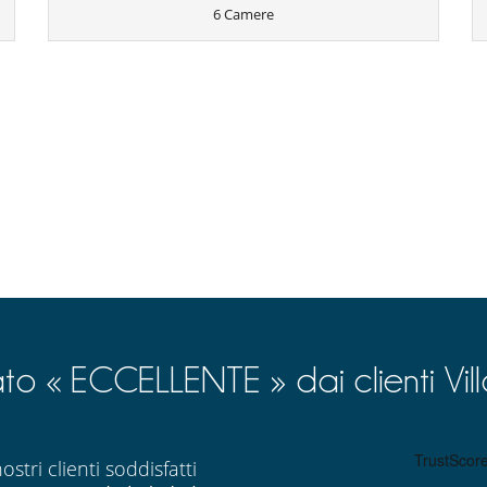
6 Camere
Libri
Tivù
Camini
Sala di conferenza
Terrazza o balcone
ato « ECCELLENTE » dai clienti Vil
ostri clienti soddisfatti