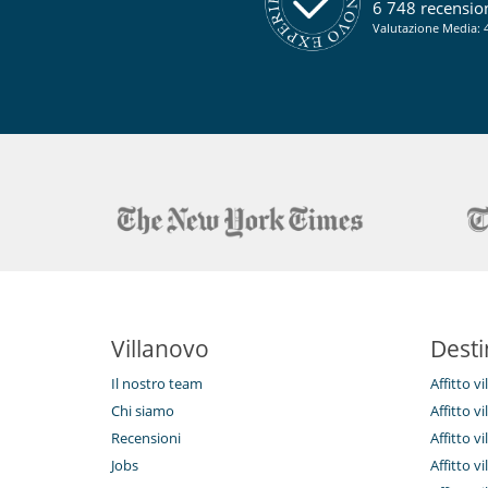
6 748 recensioni
Valutazione Media: 4
Villanovo
Desti
Il nostro team
Affitto v
Chi siamo
Affitto vi
Recensioni
Affitto vi
Jobs
Affitto v