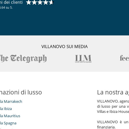
 dei clienti
.64 su 5.
VILLANOVO SUI MEDIA
nazioni di lusso
La nostra a
VILLANOVO, agenzia 
illa Marrakech
di lusso per una v
lla Ibiza
Villas e Ibiza Hous
lla Mauritius
VILLANOVO è un a
illa Spagna
finanziaria.