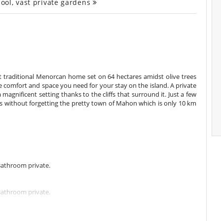
ool, vast private gardens
ast traditional Menorcan home set on 64 hectares amidst olive trees
he comfort and space you need for your stay on the island. A private
magnificent setting thanks to the cliffs that surround it. Just a few
ps without forgetting the pretty town of Mahon which is only 10 km
Bathroom private.
Bathroom private.
figurable as a double bed. Bathroom shared.