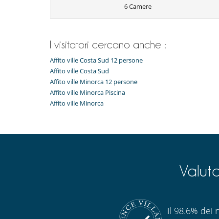
6 Camere
Accesso internet (wifi)
Piscina esteriore
Elettrodomestici
Cucina completamente fornita
I visitatori cercano anche :
Per la vostra comodità e convenienza
Affito ville Costa Sud 12 persone
Camera di pranzo
Affito ville Costa Sud
Riscaldamento centrale
Affito ville Minorca 12 persone
Salotto
Affito ville Minorca Piscina
Terrazze
Affito ville Minorca
Personale
Donna delle pulizie
Valut
Il 98.6% dei n