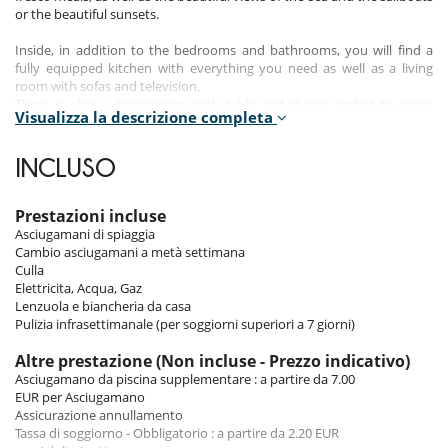
or the beautiful sunsets.
Inside, in addition to the bedrooms and bathrooms, you will find a
fully equipped kitchen with everything you need as well as a living
room with sofas and television.
There is also a dining room with table and chairs, perfect to enjoy
Visualizza la descrizione completa
moments with family or friends.
The villa is located on the seafront and just 2 minutes from the
INCLUSO
beautiful beach of Binibeca.
Prestazioni incluse
Bedrooms
Asciugamani di spiaggia
Cambio asciugamani a metà settimana
Room 1
Culla
Room, Garden level. This bedroom has 1 double bed. Bathroom
Elettricita, Acqua, Gaz
ensuite.
Lenzuola e biancheria da casa
Pulizia infrasettimanale (per soggiorni superiori a 7 giorni)
Room 2
Room, Garden level. This bedroom has 2 single bed.
Altre prestazione (Non incluse - Prezzo indicativo)
Asciugamano da piscina supplementare : a partire da 7.00
Room 3
EUR per Asciugamano
Room, Garden level. This bedroom has 2 single bed.
Assicurazione annullamento
Tassa di soggiorno - Obbligatorio : a partire da 2.20 EUR