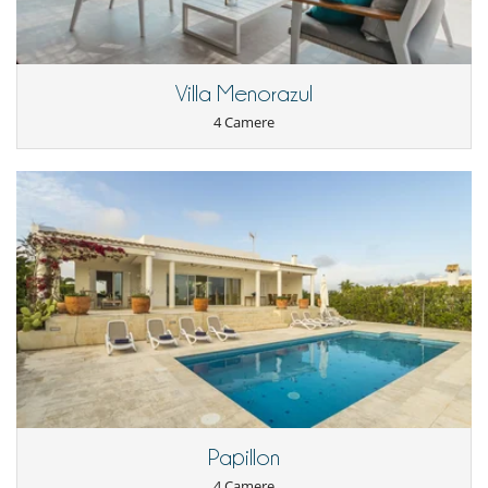
forno microonde
Frullatore
Lavastoviglie
Lavatrice
Piastre cucine in vetro ceramica
Villa Menorazul
Tostapane
4 Camere
Papillon
4 Camere