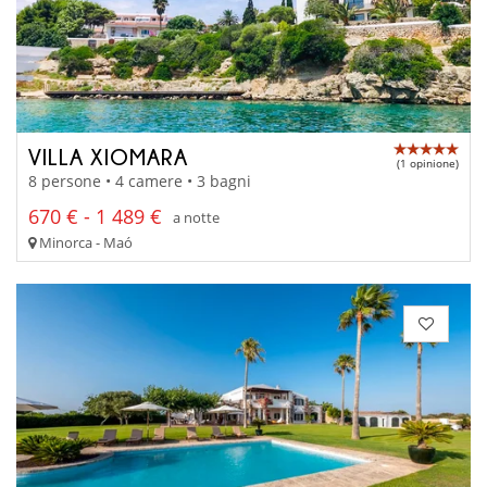
VILLA XIOMARA
(1 opinione)
8 persone • 4 camere • 3 bagni
670 € - 1 489 €
a notte
Minorca - Maó