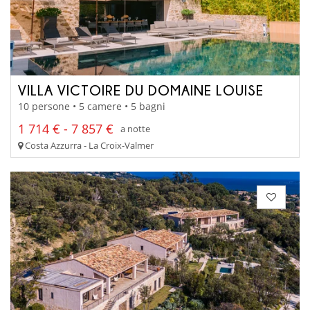
VILLA VICTOIRE DU DOMAINE LOUISE
10 persone • 5 camere • 5 bagni
1 714 € - 7 857 €
a notte
Costa Azzurra - La Croix-Valmer