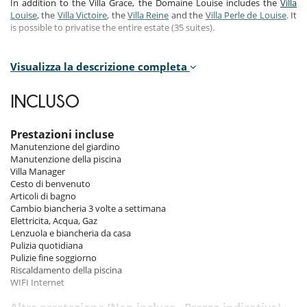
In addition to the Villa Grace, the Domaine Louise includes the
Villa
Louise
, the
Villa Victoire
, the
Villa Reine
and the
Villa Perle de Louise
. It
is possible to privatise the entire estate (35 suites).
Bedrooms
Visualizza la descrizione completa
Room 1 - Main house - 1 (25m2) :
Master bedroom, pool view. This bedroom has 1 double bed King size.
INCLUSO
Bathroom private, with shower. separate WC room. This bedroom
includes also dressing room.
Prestazioni incluse
Room 2 - Main house - 2 (20m2) :
Manutenzione del giardino
Room, view of the garden. This bedroom has 1 double bed King size.
Manutenzione della piscina
Bathroom private, with shower. separate WC room. This bedroom
Villa Manager
includes also dressing room.
Cesto di benvenuto
Articoli di bagno
Room 3 - Outbuilding - 1 (22m2) :
Cambio biancheria 3 volte a settimana
Room, Ground level, view of the garden. This bedroom has 1 double
Elettricita, Acqua, Gaz
bed King size. Bathroom private, with bathtub. separate WC room.
Lenzuola e biancheria da casa
This bedroom includes also dressing room, private terrace.
Pulizia quotidiana
Pulizie fine soggiorno
Room 4 - Outbuilding - 2 (15m2) :
Riscaldamento della piscina
Room, 1st floor. This bedroom has 1 double bed King size. Bathroom
WIFI Internet
private. separate WC room. This bedroom includes also dressing
room.