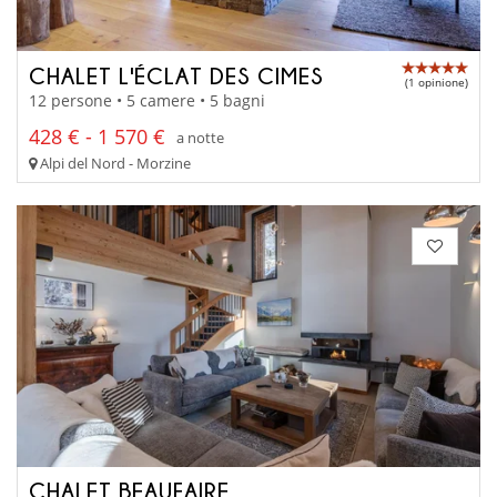
CHALET L'ÉCLAT DES CIMES
(1 opinione)
12 persone • 5 camere • 5 bagni
428 € - 1 570 €
a notte
Alpi del Nord - Morzine
CHALET BEAUFAIRE