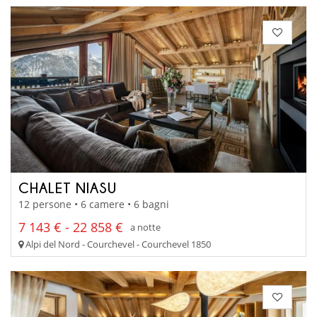
CHALET NIASU
12 persone • 6 camere • 6 bagni
7 143 € - 22 858 €
a notte
Alpi del Nord - Courchevel - Courchevel 1850