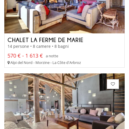
CHALET LA FERME DE MARIE
14 persone • 8 camere • 8 bagni
570 € - 1 613 €
a notte
Alpi del Nord - Morzine - La Côte d'Arbroz