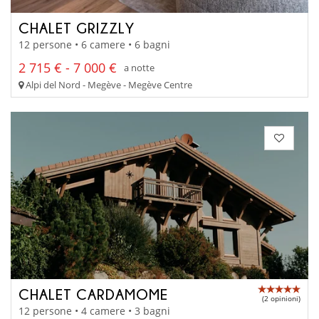
CHALET GRIZZLY
12 persone • 6 camere • 6 bagni
2 715 € - 7 000 €
a notte
Alpi del Nord - Megève - Megève Centre
CHALET CARDAMOME
(2 opinioni)
12 persone • 4 camere • 3 bagni