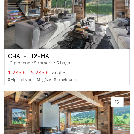
CHALET D'EMA
12 persone • 5 camere • 5 bagni
1 286 € - 5 286 €
a notte
Alpi del Nord - Megève - Rochebrune