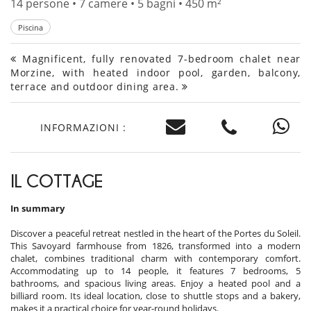
14 persone • 7 camere • 5 bagni • 450 m²
Piscina
Magnificent, fully renovated 7-bedroom chalet near
Morzine, with heated indoor pool, garden, balcony,
terrace and outdoor dining area.
INFORMAZIONI :
IL COTTAGE
In summary
Discover a peaceful retreat nestled in the heart of the Portes du Soleil.
This Savoyard farmhouse from 1826, transformed into a modern
chalet, combines traditional charm with contemporary comfort.
Accommodating up to 14 people, it features 7 bedrooms, 5
bathrooms, and spacious living areas. Enjoy a heated pool and a
billiard room. Its ideal location, close to shuttle stops and a bakery,
makes it a practical choice for year-round holidays.