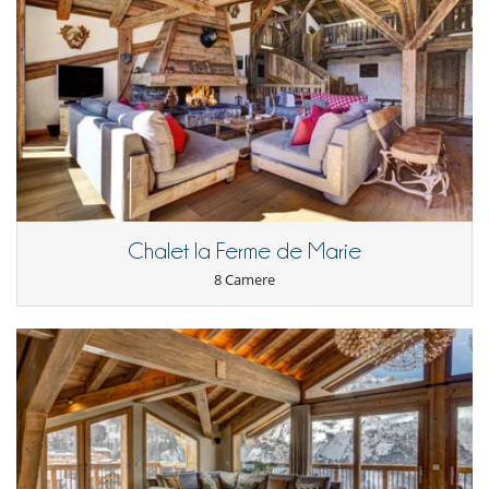
Spazio cena sulla terrazza
Terrazza(e)
Divertimenti ed attività sportive
Accesso internet (wifi)
Biliardo
Libri
Piscina interna
Sala cinema
Ski room
Sound system
Elettrodomestici
Chalet la Ferme de Marie
Asciugatrice
Asse da stiro
8 Camere
Bollitore elettrico
Caffettiera
Congelatore
Cooker hood
Cucina americana
Cucina completamente fornita
Fondue
Fornello a induzione
forno
forno microonde