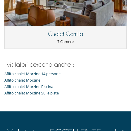
Frigorifero
Frullatore
Kitchenette
Lavastoviglie
Lavatrice
Macchina per il caffè Nespresso
Raclette
Chalet Camila
Robot da cucina multifunzione
7 Camere
Stampa agrumi
Tostapane
Per la vostra comodità e convenienza
I visitatori cercano anche :
Asciugacapelli
Camini
Affito chalet Morzine 14 persone
Garage o posteggio privato
Affito chalet Morzine
Sala di lettura
Affito chalet Morzine Piscina
Affito chalet Morzine Sulle piste