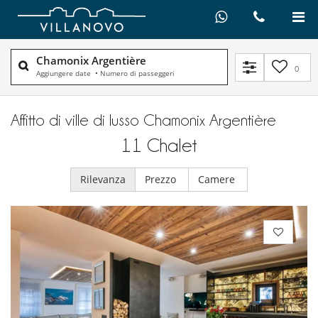
Chamonix Argentière
0
Aggiungere date
•
Numero di passeggeri
Affitto di ville di lusso Chamonix Argentière
11
Chalet
Rilevanza
Prezzo
Camere