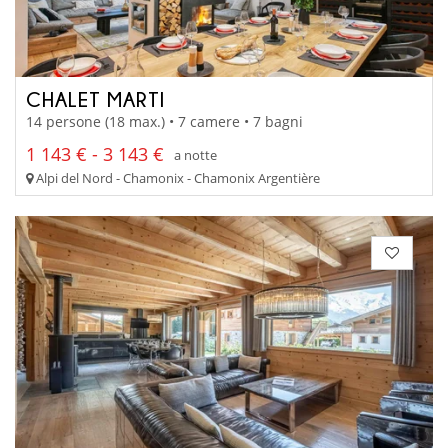
CHALET MARTI
14 persone (18 max.) • 7 camere • 7 bagni
1 143 € - 3 143 €
a notte
Alpi del Nord - Chamonix - Chamonix Argentière