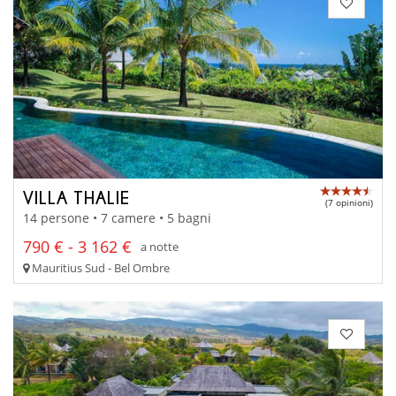
VILLA THALIE
(7 opinioni)
14 persone • 7 camere • 5 bagni
790 € - 3 162 €
a notte
Mauritius Sud - Bel Ombre