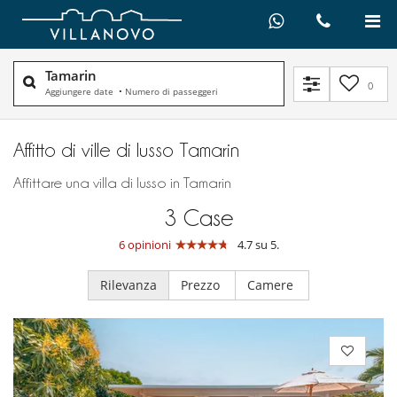
Tamarin
0
Aggiungere date
•
Numero di passeggeri
Affitto di ville di lusso Tamarin
Affittare una villa di lusso in Tamarin
3
Case
6 opinioni
4.7 su 5.
Rilevanza
Prezzo
Camere