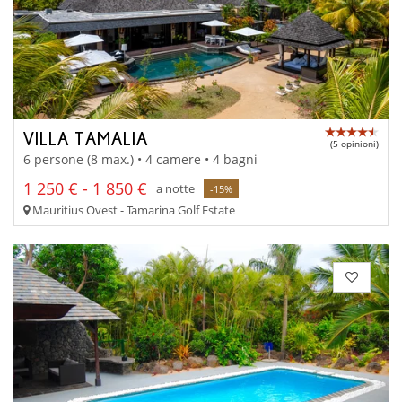
VILLA TAMALIA
(5 opinioni)
6 persone (8 max.) • 4 camere • 4 bagni
1 250 € - 1 850 €
a notte
-15%
Mauritius Ovest - Tamarina Golf Estate