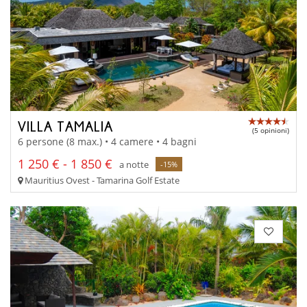
VILLA TAMALIA
(5 opinioni)
6 persone (8 max.) • 4 camere • 4 bagni
1 250 € - 1 850 €
a notte
-15%
Mauritius Ovest - Tamarina Golf Estate