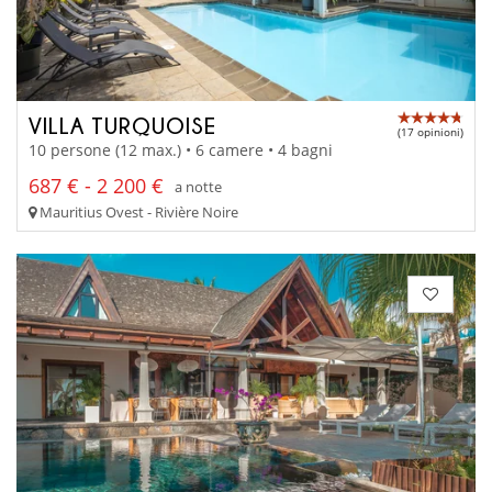
VILLA TURQUOISE
(17 opinioni)
10 persone (12 max.) • 6 camere • 4 bagni
687 € - 2 200 €
a notte
Mauritius Ovest - Rivière Noire