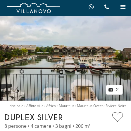
21
…
gina principale
Affitto ville
Africa
Mauritius
Mauritius Ovest
Rivière Noire
DUPLEX SILVER
8 persone • 4 camere • 3 bagni • 206 m²