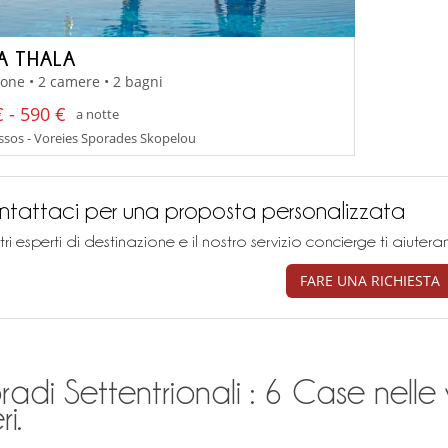
LA THALA
one • 2 camere • 2 bagni
 - 590 €
a notte
ssos - Voreies Sporades Skopelou
tattaci per una proposta personalizzata
stri esperti di destinazione e il nostro servizio concierge ti aiu
FARE UNA RICHIESTA
adi Settentrionali : 6 Case nelle 
ri.