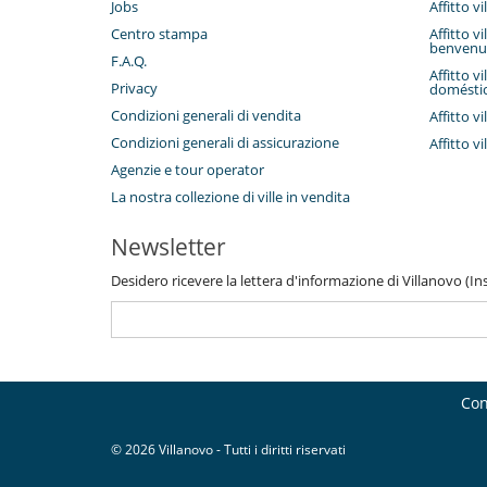
Jobs
Affitto v
Centro stampa
Affitto v
benvenu
F.A.Q.
Affitto v
Privacy
domésti
Condizioni generali di vendita
Affitto v
Condizioni generali di assicurazione
Affitto vi
Agenzie e tour operator
La nostra collezione di ville in vendita
Newsletter
Desidero ricevere la lettera d'informazione di Villanovo (Inse
Con
© 2026 Villanovo - Tutti i diritti riservati