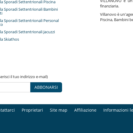
VILLANOVO è un a
illa Sporadi Settentrionali Piscina
finanziaria.
illa Sporadi Settentrionali Bambini
ti
Villanovo è un'agenz
Piscina, Bambini be
illa Sporadi Settentrionali Personal
co
illa Sporadi Settentrionali Jacuzzi
lla Skiathos
risci il tuo indirizzo e-mail)
ABBONARSI
tattarci
Proprietari
Site map
Affiliazione
Informazioni le