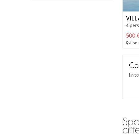
VIL
4 pers
500 €
Aloni
Con
I no
Spor
crite