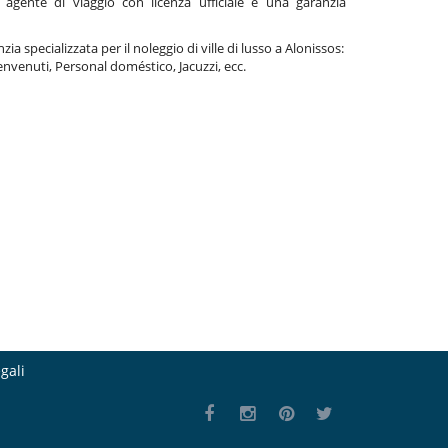
gente di viaggio con licenza ufficiale e una garanzia
ia specializzata per il noleggio di ville di lusso a Alonissos:
nvenuti, Personal doméstico, Jacuzzi, ecc.
gali