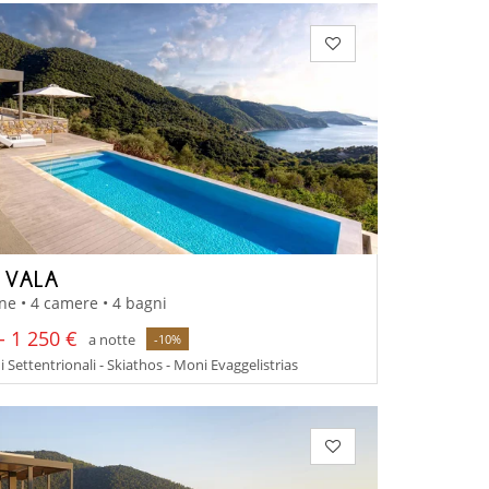
A VALA
ne • 4 camere • 4 bagni
- 1 250 €
a notte
-10%
 Settentrionali - Skiathos - Moni Evaggelistrias