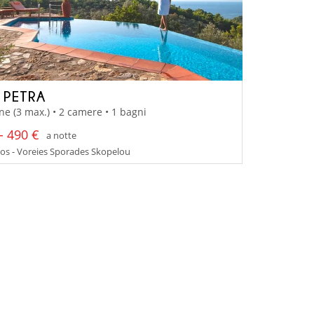
A PETRA
ne (3 max.) • 2 camere • 1 bagni
- 490 €
a notte
os - Voreies Sporades Skopelou