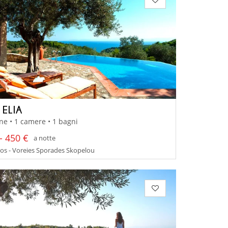
 ELIA
ne • 1 camere • 1 bagni
- 450 €
a notte
os - Voreies Sporades Skopelou