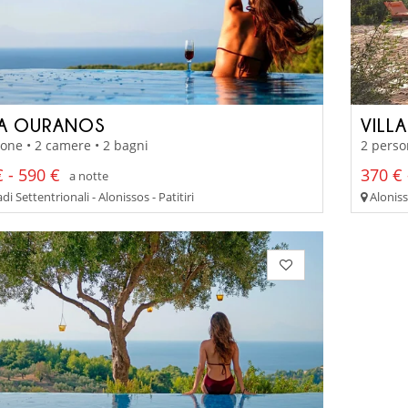
LA OURANOS
VILL
one • 2 camere • 2 bagni
2 perso
 - 590 €
370 € 
a notte
i Settentrionali - Alonissos - Patitiri
Aloniss