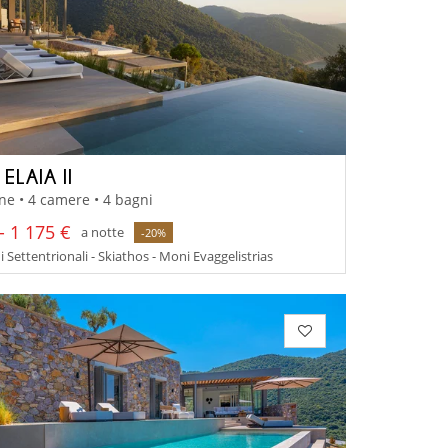
 ELAIA II
ne • 4 camere • 4 bagni
- 1 175 €
a notte
-20%
 Settentrionali - Skiathos - Moni Evaggelistrias