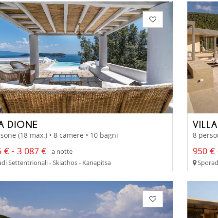
LA DIONE
VILL
sone (18 max.) • 8 camere • 10 bagni
8 perso
 € - 3 087 €
950 € 
a notte
i Settentrionali - Skiathos - Kanapitsa
Sporadi