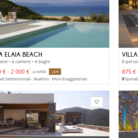
A ELAIA BEACH
VILLA
one • 4 camere • 4 bagni
8 perso
 € - 2 000 €
875 € 
a notte
-20%
i Settentrionali - Skiathos - Moni Evaggelistrias
Sporadi