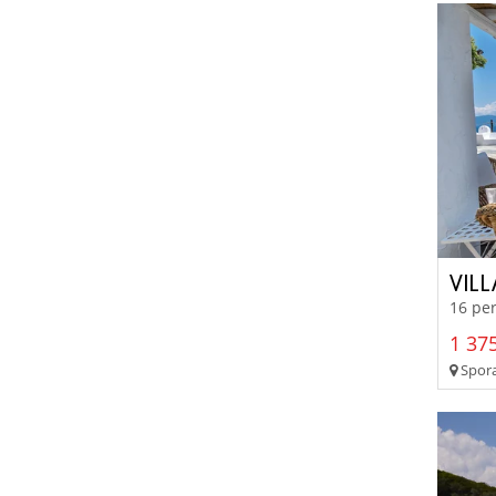
VIL
16 per
1 375
Sporad