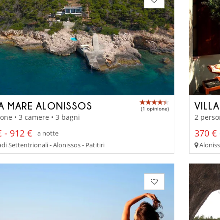
LA MARE ALONISSOS
VILLA
(1 opinione)
one • 3 camere • 3 bagni
2 perso
 - 912 €
370 € 
a notte
i Settentrionali - Alonissos - Patitiri
Aloniss