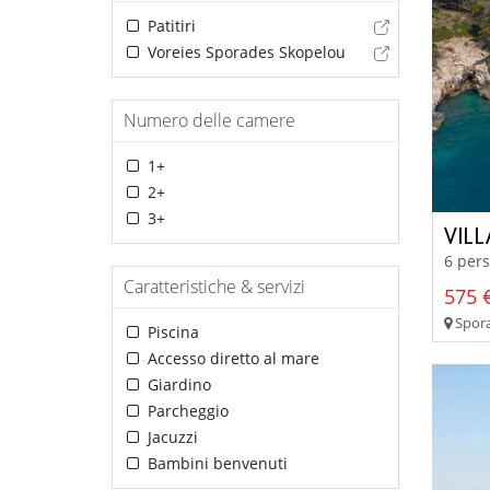
Patitiri
Voreies Sporades Skopelou
Numero delle camere
1+
2+
3+
VIL
6 pers
Caratteristiche & servizi
575 €
Sporad
Piscina
Accesso diretto al mare
Giardino
Parcheggio
Jacuzzi
Bambini benvenuti