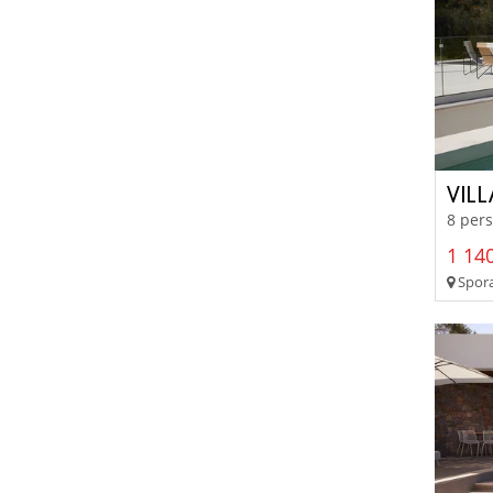
VILL
8 pers
1 140
Sporad