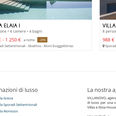
A ELAIA I
VILL
one • 4 camere • 4 bagni
8 perso
 - 1 250 €
988 € 
a notte
-20%
i Settentrionali - Skiathos - Moni Evaggelistrias
Sporadi
nazioni di lusso
La nostra a
VILLANOVO, agenzia 
lla Grecia
di lusso per una v
illa Sporadi Settentrionali
Villas e Ibiza Hous
lla Alonissos