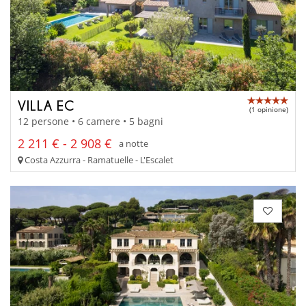
VILLA EC
(1 opinione)
12 persone • 6 camere • 5 bagni
2 211 € - 2 908 €
a notte
Costa Azzurra - Ramatuelle - L'Escalet