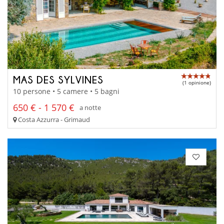
MAS DES SYLVINES
(1 opinione)
10 persone • 5 camere • 5 bagni
650 € - 1 570 €
a notte
Costa Azzurra - Grimaud