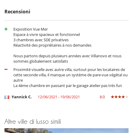
Lavatrice
Macchina
Recensioni
Tostapane
Per la vostra comodità e convenienza
Exposition Vue Mer
Amache
Espace à vivre spacieux et fonctionnel
Aria condizionata
3 chambres avec SDE privatives
Garage o posteggio privato
Réactivité des propriétaires à nos demandes
Qui vicino
Nous partons depuis plusieurs années avec Villanovo et nous
Accesso diretto al mare
sommes globalement satisfaits
Proximité visuelle avec autre villa, surtout pour les locataires de
cette seconde villa, il manque un système de pare-vue végétal ou
autre
La 4ème chambre en passant par le garage atelier pas très fun
Yannick C.
12/06/2021 - 19/06/2021
8.0
Altre ville di lusso simili