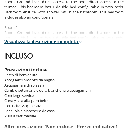
Room, Ground level, direct access to the pool, direct access to the
terrace. This bedroom has 1 double bed configurable in twin beds.
Bathroom ensuite, with shower. WC in the bathroom. This bedroom
includes also air conditioning.
Room 2
Room, Ground level, direct access to the pool, direct access to the
terrace. This bedroom has 1 double bed configurable in twin beds.
Visualizza la descrizione completa
Bathroom ensuite, with shower. WC in the bathroom. This bedroom
includes also air conditioning.
INCLUSO
Room 3
Room, Ground level, direct access to the pool, direct access to the
terrace. This bedroom has 1 double bed configurable in twin beds.
Prestazioni incluse
Bathroom ensuite, with shower. WC in the bathroom. This bedroom
Cesto di benvenuto
includes also air conditioning.
Accoglienti prodotti da bagno
Asciugamani di spiaggia
Room 4
Cambio settimanale della biancheria e asciugamani
Room, 1st floor. The bedroom has 2 Beds including 1 double bed, 1
Concierge service
sofa bed. Bathroom ensuite, with shower. WC in the bathroom. This
Cuna y silla alta para bebe
bedroom includes also air conditioning, TV.
Elettricita, Acqua, Gaz
Lenzuola e biancheria da casa
Indoors
Pulizia settimanale
The very neat decoration, the quality of the equipment will make you
Altre prestazione (Non incluse - Prezzo indicativo)