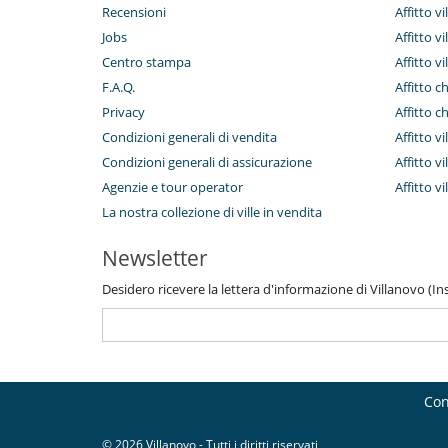
Recensioni
Affitto vi
Jobs
Affitto v
Centro stampa
Affitto vi
F.A.Q.
Affitto c
Privacy
Affitto c
Condizioni generali di vendita
Affitto vi
Condizioni generali di assicurazione
Affitto vi
Agenzie e tour operator
Affitto v
La nostra collezione di ville in vendita
Newsletter
Desidero ricevere la lettera d'informazione di Villanovo (Inse
Con
© 2026 Villanovo - Tutti i diritti riservati