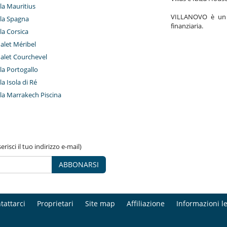
lla Mauritius
VILLANOVO è un a
illa Spagna
finanziaria.
lla Corsica
halet Méribel
halet Courchevel
lla Portogallo
lla Isola di Ré
illa Marrakech Piscina
risci il tuo indirizzo e-mail)
ABBONARSI
tattarci
Proprietari
Site map
Affiliazione
Informazioni le