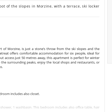
 of the slopes in Morzine, with a terrace, ski locker
 of Morzine, is just a stone’s throw from the ski slopes and the
treat offers comfortable accommodation for six people, ideal for
ut access just 50 metres away, this apartment is perfect for winter
 the surrounding peaks, enjoy the local shops and restaurants, or
s.
room includes also closet.
hower, 1 washbasin. This bedroom includes also office table, hair