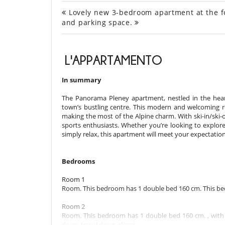
Lovely new 3-bedroom apartment at the foot
and parking space.
L'APPARTAMENTO
In summary
The Panorama Pleney apartment, nestled in the heart
town’s bustling centre. This modern and welcoming re
making the most of the Alpine charm. With ski-in/ski-o
sports enthusiasts. Whether you’re looking to explore
simply relax, this apartment will meet your expectation
Bedrooms
Room 1
Room. This bedroom has 1 double bed 160 cm. This bed
Room 2
Room. This bedroom has 1 double bed 160 cm. , with s
dryer, towel dryer, closet.