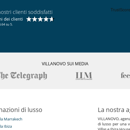
Ski room
ostri clienti soddisfatti
 dei clienti
.64 su 5.
VILLANOVO SUI MEDIA
nazioni di lusso
La nostra a
VILLANOVO, agenzia 
illa Marrakech
di lusso per una v
lla Ibiza
Villas e Ibiza Hous