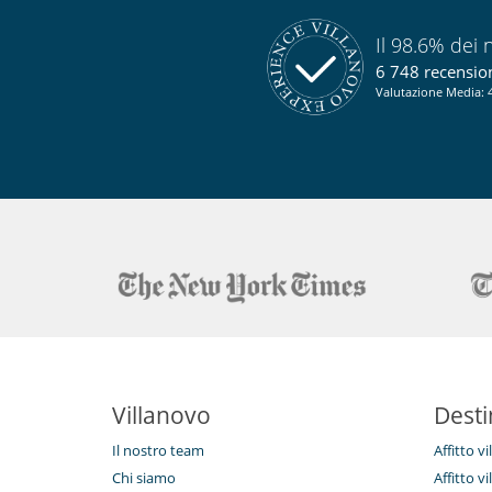
Garage e/o parcheggio
Il 98.6% dei n
6 748 recensioni
Valutazione Media: 4
Villanovo
Desti
Il nostro team
Affitto v
Chi siamo
Affitto vi