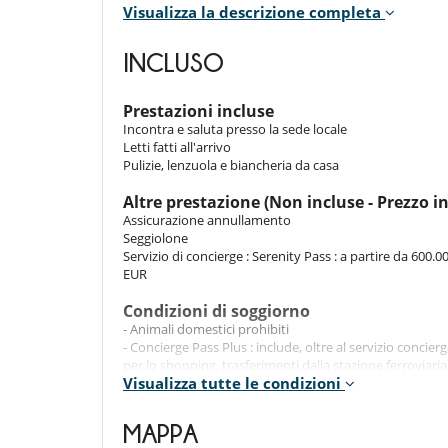
Visualizza la descrizione completa
Indoors
x
INCLUSO
Outdoors
Prestazioni incluse
Incontra e saluta presso la sede locale
x
Letti fatti all'arrivo
Pulizie, lenzuola e biancheria da casa
Staff & Services
Altre prestazione (Non incluse - Prezzo i
Assicurazione annullamento
x
Seggiolone
Servizio di concierge : Serenity Pass : a partire da 600.0
EUR
Location
Condizioni di soggiorno
x
- Animali domestici prohibiti
- Concierge Pass Plus : include, oltre al servizio concie
per lo shopping, trasferimenti dalla stazione ferroviaria 
Visualizza tutte le condizioni
servizi benessere e decorazioni natalizie.
All'esterno
- I bambini sono i benvenuti
Balcone
- I genitori devono sorvegliare i loro bambini ad ogni i
MAPPA
- L'inquilino si impegna a mantenere l'alloggio in uno sta
Divertimenti ed attività sportive