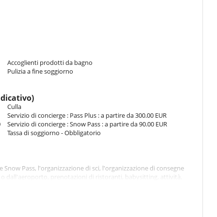
Accoglienti prodotti da bagno
Pulizia a fine soggiorno
ndicativo)
Culla
Servizio di concierge : Pass Plus : a partire da 300.00 EUR
0
Servizio di concierge : Snow Pass : a partire da 90.00 EUR
Tassa di soggiorno - Obbligatorio
rge Snow Pass, l'organizzazione di sci, l'organizzazione di consegne
o dall'aeroporto, prenotazioni di ristoranti, babysitting, attività,
stante se c'è utilizzazione di piscina, jacuzzi, sauna, hammam
to di pulizia ragionevole. Prima di lasciare l'alloggio, deve smaltire i