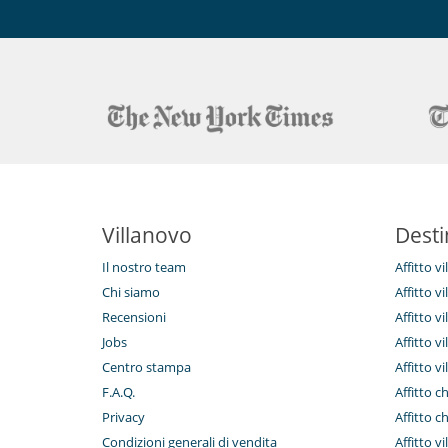
Villanovo
Desti
Il nostro team
Affitto v
Chi siamo
Affitto vi
Recensioni
Affitto vi
Jobs
Affitto v
Centro stampa
Affitto vi
F.A.Q.
Affitto c
Privacy
Affitto c
Condizioni generali di vendita
Affitto vi