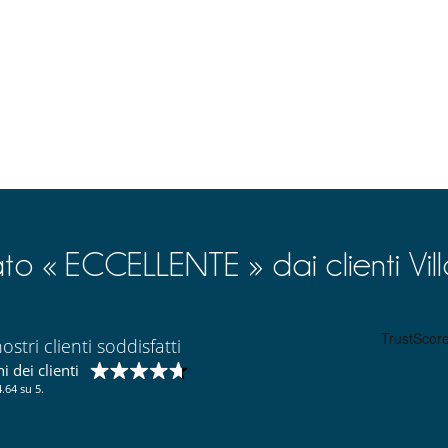
 den von Ihnen gebuchten Terminen anderweitig vermieten können,
 als Stornogebühr ein und erstatten Ihnen den Restbetrag zurück..
 d'annullamento.
100 %
del totale della prenotazione.
ne
ato « ECCELLENTE » dai clienti Vil
ostri clienti soddisfatti
 dei clienti
.64 su 5.