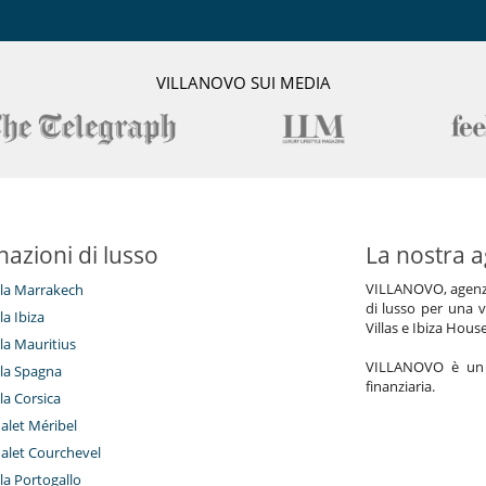
VILLANOVO SUI MEDIA
nazioni di lusso
La nostra a
VILLANOVO, agenzia 
illa Marrakech
di lusso per una v
lla Ibiza
Villas e Ibiza Hous
lla Mauritius
VILLANOVO è un a
illa Spagna
finanziaria.
lla Corsica
halet Méribel
halet Courchevel
lla Portogallo