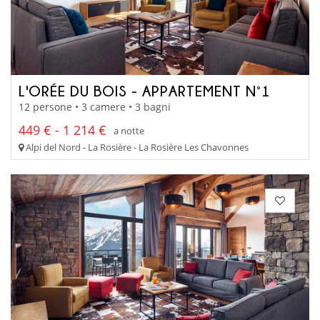
L'ORÉE DU BOIS - APPARTEMENT N°1
12 persone • 3 camere • 3 bagni
449 € - 1 214 €
a notte
Alpi del Nord - La Rosière - La Rosière Les Chavonnes