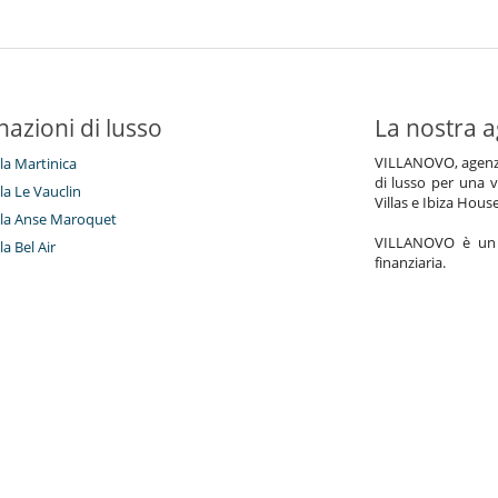
nazioni di lusso
La nostra a
VILLANOVO, agenzia 
lla Martinica
di lusso per una v
lla Le Vauclin
Villas e Ibiza Hous
illa Anse Maroquet
VILLANOVO è un a
lla Bel Air
finanziaria.