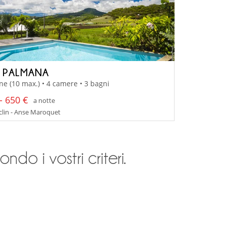
A PALMANA
ne (10 max.) • 4 camere • 3 bagni
- 650 €
a notte
lin - Anse Maroquet
ndo i vostri criteri.