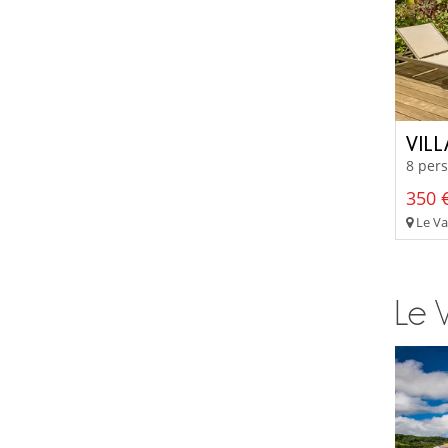
VILL
8 pers
350 €
Le Va
Le V