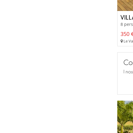
VIL
8 pers
350 €
Le Va
Con
I no