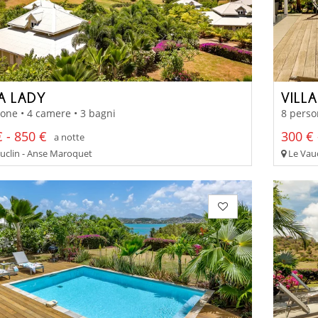
LA LADY
VILLA
one • 4 camere • 3 bagni
8 perso
 - 850 €
300 € 
a notte
uclin - Anse Maroquet
Le Vauc