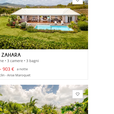
A ZAHARA
ne • 3 camere • 3 bagni
- 903 €
a notte
lin - Anse Maroquet