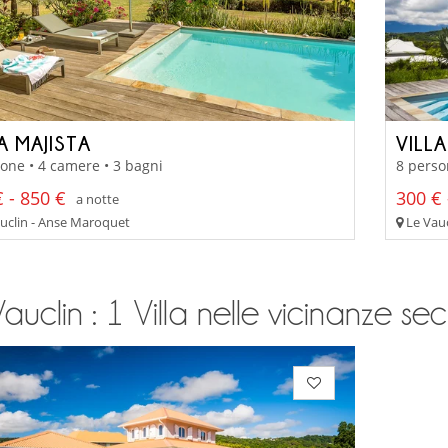
A MAJISTA
VILL
one • 4 camere • 3 bagni
8 perso
 - 850 €
300 € 
a notte
uclin - Anse Maroquet
Le Vauc
auclin : 1 Villa nelle vicinanze seco