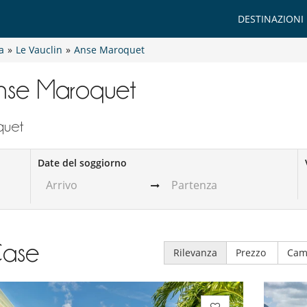
DESTINAZIONI
a
»
Le Vauclin
»
Anse Maroquet
o Anse Maroquet
oquet
Date del soggiorno
ase
Rilevanza
Prezzo
Cam