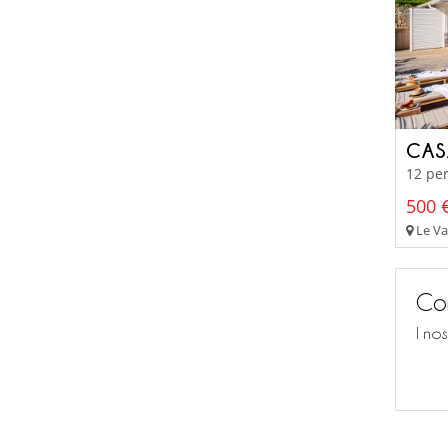
CAS
12 per
500 €
Le Vau
Con
I no