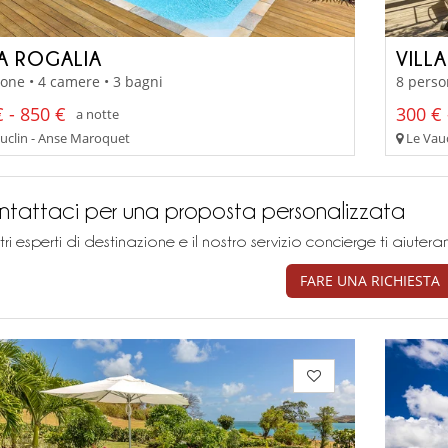
LA ROGALIA
VILL
one • 4 camere • 3 bagni
8 perso
 - 850 €
300 € 
a notte
uclin - Anse Maroquet
Le Vauc
tattaci per una proposta personalizzata
stri esperti di destinazione e il nostro servizio concierge ti aiu
FARE UNA RICHIESTA