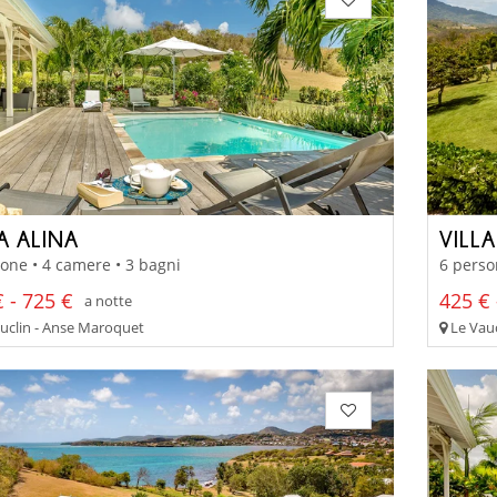
A ALINA
VILL
one • 4 camere • 3 bagni
6 perso
 - 725 €
425 € 
a notte
uclin - Anse Maroquet
Le Vauc