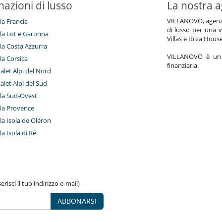
nazioni di lusso
La nostra a
VILLANOVO, agenzia 
lla Francia
di lusso per una v
illa Lot e Garonna
Villas e Ibiza Hous
illa Costa Azzurra
VILLANOVO è un a
lla Corsica
finanziaria.
halet Alpi del Nord
halet Alpi del Sud
illa Sud-Ovest
illa Provence
illa Isola de Oléron
lla Isola di Ré
risci il tuo indirizzo e-mail)
ABBONARSI