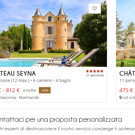
TEAU SEYNA
CHÂT
(1 opinione)
sone (12 max.) • 6 camere • 4 bagni
11 pers
 - 812 €
475 € 
a notte
-40%
 Garonna - Marmande
Lot e 
tattaci per una proposta personalizzata
stri esperti di destinazione e il nostro servizio concierge ti aiu