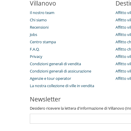
Villanovo
Desti
Il nostro team
Affitto vi
Chi siamo
Affitto v
Recensioni
Affitto v
Jobs
Affitto vi
Centro stampa
Affitto c
F.A.Q.
Affitto c
Privacy
Affitto v
Condizioni generali di vendita
Affitto v
Condizioni generali di assicurazione
Affitto v
Agenzie e tour operator
Affitto vi
La nostra collezione di ville in vendita
Newsletter
Desidero ricevere la lettera d'informazione di Villanovo (Inse