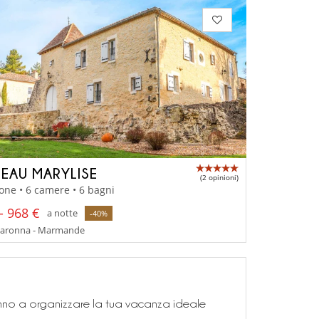
EAU MARYLISE
(2 opinioni)
one • 6 camere • 6 bagni
- 968 €
a notte
-40%
Garonna - Marmande
teranno a organizzare la tua vacanza ideale