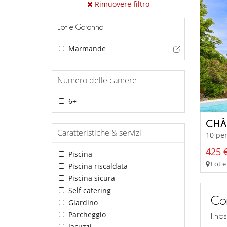
Rimuovere filtro
Lot e Garonna
Marmande
Numero delle camere
6+
CHÂ
Caratteristiche & servizi
10 per
425 €
Piscina
Lot e
Piscina riscaldata
Piscina sicura
Self catering
Con
Giardino
Parcheggio
I no
Jacuzzi