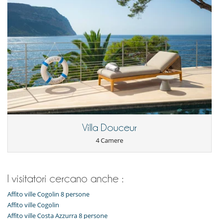
Per la vostra comodità e convenienza
Aria condizionata
Garage o posteggio privato
Salone TV
Villa Douceur
4 Camere
I visitatori cercano anche :
Affito ville Cogolin 8 persone
Affito ville Cogolin
Affito ville Costa Azzurra 8 persone