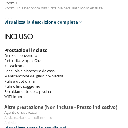
Room 1
Room. This bedroom has 1 double bed. Bathroom ensuite.
Room 2
Visualizza la descrizione completa
Room. This bedroom has 2 single beds configurable as a double bed.
Bathroom ensuite.
INCLUSO
Room 3
Room. This bedroom has 2 single beds configurable as a double bed.
Bathroom ensuite.
Prestazioni incluse
Drink di benvenuto
Room 4
Elettricita, Acqua, Gaz
Room. This bedroom has 2 single beds. Bathroom ensuite.
Kit Welcome
Lenzuola e biancheria da casa
Manutenzione del giardino/piscina
Indoors
Pulizia quotidiana
Pulizie fine soggiorno
Authenticity is paramount within the residence. The inviting living
Riscaldamento della piscina
room features a fireplace, ideal for convivial evenings. The modern,
WIFI Internet
fully equipped kitchen, leading out to the terrace, encourages shared
moments. The villa also offers amenities such as table football and a
Altre prestazione (Non incluse - Prezzo indicativo)
sauna to contribute to your enjoyements and relaxation.
Agente di sicurezza
Assicurazione annullamento
Outdoors
Autista
Baby sitting