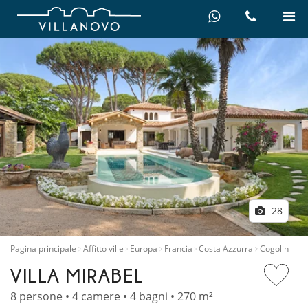
28
Pagina principale
Affitto ville
Europa
Francia
Costa Azzurra
Cogolin
VILLA MIRABEL
8 persone • 4 camere • 4 bagni • 270 m²