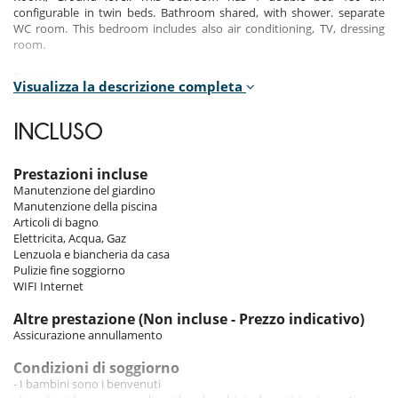
configurable in twin beds. Bathroom shared, with shower. separate
WC room. This bedroom includes also air conditioning, TV, dressing
room.
Room 2
Visualizza la descrizione completa
Room, Ground level. This bedroom has 1 double bed 160 cm.
Bathroom shared, with shower. separate WC room. This bedroom
includes also air conditioning, dressing room.
INCLUSO
Room 3
Room, 1st floor, view of the sea. This bedroom has 1 double bed 180
Prestazioni incluse
cm. Bathroom private, with bathtub, shower. separate WC room. This
Manutenzione del giardino
bedroom includes also air conditioning, dressing room, private
Manutenzione della piscina
terrace.
Articoli di bagno
Elettricita, Acqua, Gaz
Room 4
Lenzuola e biancheria da casa
Room, 2nd floor. This bedroom has 1 double bed 160 cm. Bathroom
Pulizie fine soggiorno
private, with shower. separate WC room. This bedroom includes also
WIFI Internet
air conditioning, dressing room, private balcony.
Altre prestazione (Non incluse - Prezzo indicativo)
Assicurazione annullamento
Indoors
Condizioni di soggiorno
The house offers pleasant interiors, both comfortable and well-
- I bambini sono i benvenuti
equipped.