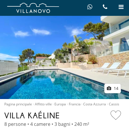
14
Pagina principale
Affitto ville
Europa
Francia
Costa Azzurra
Cassis
VILLA KAÉLINE
8 persone • 4 camere • 3 bagni • 240 m²