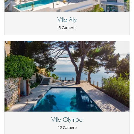
Divertimenti ed attività sportive
Accesso internet (wifi)
Piscina esteriore privata
Sistema di sicurezza per piscine
Villa Ally
Tivù
5 Camere
Elettrodomestici
Bollitore elettrico
Congelatore
forno
Frigorifero
Grill
Lavastoviglie
Lavatrice
Macchina a caffè
Macchina per il caffè Nespresso
Piastra per interni
Tostapane
Per la vostra comodità e convenienza
Aria condizionata
Camera di pranzo
Villa Olympe
Salotto
12 Camere