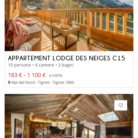
APPARTEMENT LODGE DES NEIGES C15
10 persone • 4 camere • 3 bagni
183 € - 1 100 €
a notte
Alpi del Nord - Tignes - Tignes 1800