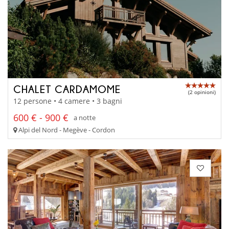
CHALET CARDAMOME
(2 opinioni)
12 persone • 4 camere • 3 bagni
600 € - 900 €
a notte
Alpi del Nord - Megève - Cordon