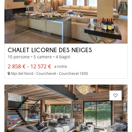
CHALET LICORNE DES NEIGES
10 persone • 5 camere • 4 bagni
2 858 € - 12 572 €
a notte
Alpi del Nord - Courchevel - Courchevel 1650