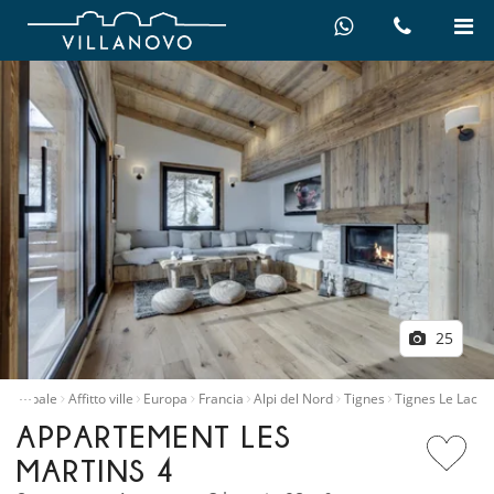
25
…
principale
Affitto ville
Europa
Francia
Alpi del Nord
Tignes
Tignes Le Lac
APPARTEMENT LES
MARTINS 4