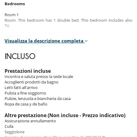
Bedrooms
Room 1
Room. This bedroom has 1 double bed. This bedroom includes also
TV.
Room 2
Visualizza la descrizione completa
Room. This bedroom has 1 double bed. This bedroom includes also
TV.
INCLUSO
Room 3
Room. This bedroom has 1 double bed. , with bathtub, 1 washbasin.
This bedroom includes also TV.
Prestazioni incluse
Incontra e saluta presso la sede locale
Room 4
Accoglienti prodotti da bagno
Room. This bedroom has 1 double bed. , with shower, 1 washbasin.
Letti fatti all'arrivo
This bedroom includes also TV.
Pulizia a fine soggiorno
Pulizie, lenzuola e biancheria da casa
Ropa de casa y de baño
Indoors & Outdoors
Altre prestazione (Non incluse - Prezzo indicativo)
The apartment is located on the top floor of the residence. The 98m²
Assicurazione annullamento
apartment, offers 4 double bedrooms, two of which are ensuite, as
Culla
well as an independent shower room and two separate WC. The large
Seggiolone
living room includes a fully equipped and open kitchen, a lounge and a