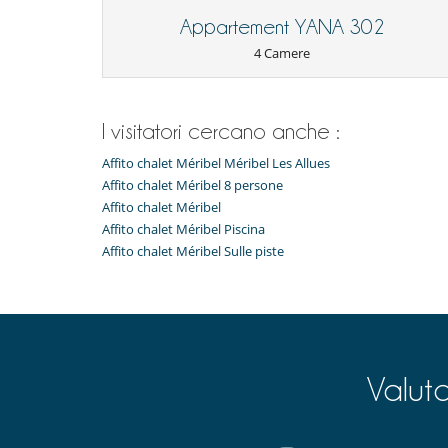
Letto per bebè
Appartement YANA 302
Attrezzature, eventi
4 Camere
cassaforte
Rilevatore di fumo
All'esterno
I visitatori cercano anche :
Terrazza(e)
Affito chalet Méribel Méribel Les Allues
Divertimenti ed attività sportive
Affito chalet Méribel 8 persone
Accesso internet (wifi)
Affito chalet Méribel
doccia emozionale
Affito chalet Méribel Piscina
La casa non dispone di piscina
Affito chalet Méribel Sulle piste
Music speaker
Ski room
Tivù
Elettrodomestici
Cucina americana
Fornello a induzione
Macchina da caffè (a capsule)
Valut
Per i vostri pasti
Cucinati da solo