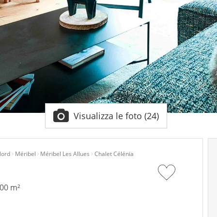
Visualizza le foto (24)
Nord
Méribel
Méribel Les Allues
Chalet Célénia
200 m²