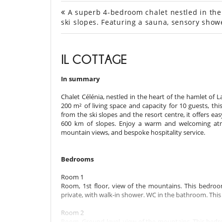
A superb 4-bedroom chalet nestled in the h
ski slopes. Featuring a sauna, sensory showe
IL COTTAGE
In summary
Chalet Célénia, nestled in the heart of the hamlet of La
200 m² of living space and capacity for 10 guests, th
from the ski slopes and the resort centre, it offers eas
600 km of slopes. Enjoy a warm and welcoming atmo
mountain views, and bespoke hospitality service.
Bedrooms
Room 1
Room, 1st floor, view of the mountains. This bedro
private, with walk-in shower. WC in the bathroom. This 
Room 2
Room, Ground level, view of the mountains. This bed