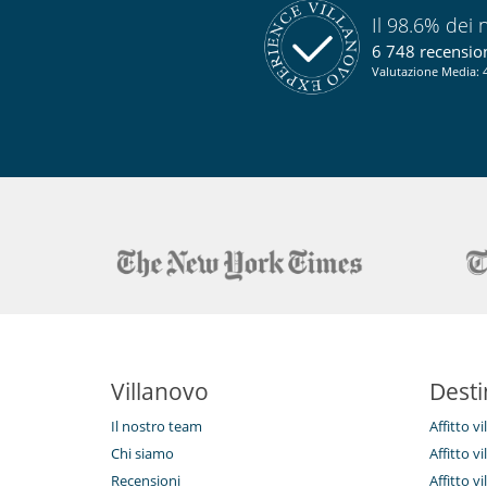
Il 98.6% dei n
Per la vostra comodità e convenienza
Camini nel salotto
6 748 recensioni
Salone e sala da mangiare nello stesso posto
Valutazione Media: 4
Personale
Chalet Manager
Villanovo
Desti
Il nostro team
Affitto v
Chi siamo
Affitto vi
Recensioni
Affitto vi