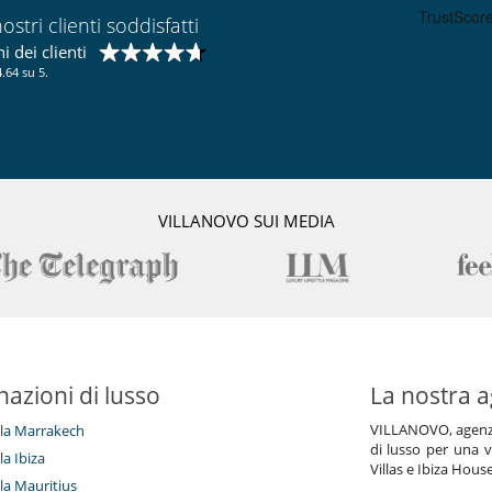
ostri clienti soddisfatti
Garage o posteggio privato
 dei clienti
Salone TV
.64 su 5.
VILLANOVO SUI MEDIA
nazioni di lusso
La nostra a
VILLANOVO, agenzia 
illa Marrakech
di lusso per una v
lla Ibiza
Villas e Ibiza Hous
lla Mauritius