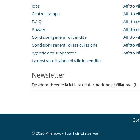
Jobs
Affitto v
Centro stampa
Affitto vi
F.A.Q.
Affitto c
Privacy
Affitto c
Condizioni generali di vendita
Affitto vi
Condizioni generali di assicurazione
Affitto vi
Agenzie e tour operator
Affitto v
La nostra collezione di ville in vendita
Newsletter
Desidero ricevere la lettera d'informazione di Villanovo (Inse
Con
© 2026 Villanovo - Tutti i diritti riservati