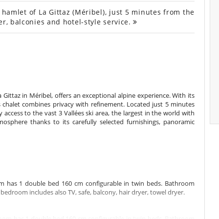
amlet of La Gittaz (Méribel), just 5 minutes from the
r, balconies and hotel-style service.
 Gittaz in Méribel, offers an exceptional alpine experience. With its
is chalet combines privacy with refinement. Located just 5 minutes
y access to the vast 3 Vallées ski area, the largest in the world with
sphere thanks to its carefully selected furnishings, panoramic
om has 1 double bed 160 cm configurable in twin beds. Bathroom
bedroom includes also TV, safe, balcony, hair dryer, towel dryer.
room has 1 double bed 160 cm configurable in twin beds. Bathroom