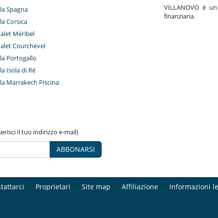
VILLANOVO è un a
illa Spagna
finanziaria.
lla Corsica
halet Méribel
halet Courchevel
lla Portogallo
lla Isola di Ré
illa Marrakech Piscina
risci il tuo indirizzo e-mail)
ABBONARSI
tattarci
Proprietari
Site map
Affiliazione
Informazioni le