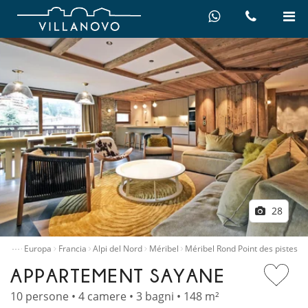
28
…
 ville
Europa
Francia
Alpi del Nord
Méribel
Méribel Rond Point des pistes
APPARTEMENT SAYANE
10 persone • 4 camere • 3 bagni • 148 m²