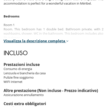
accommodation is perfect for a wonderful vacation in Méribel.
Bedrooms
Room 1
Room. This bedroom has 1 double bed. Bathroom private, with 2
washbasins, shower. WC in the bathroom. This bedroom includes also
TV, balcony.
Visualizza la descrizione completa
Room 2 - Dortoir :
Children bedroom. This bedroom has 4 bunk beds 90 cm. Bathroom
INCLUSO
shared, with 2 washbasins, bathtub, shower. WC are shared.
Room 3
Prestazioni incluse
Room. This bedroom has 1 double bed. Bathroom shared, with 2
Consumo di energia
washbasins, bathtub, shower. This bedroom includes also TV.
Lenzuola e biancheria da casa
Pulizie fine soggiorno
Room 4
WIFI Internet
Room. This bedroom has 1 double bed. Bathroom private, with 2
washbasins, bathtub, shower. WC in the bathroom.
Altre prestazione (Non incluse - Prezzo indicativo)
Assicurazione annullamento
Indoors
Costi extra obbligatori