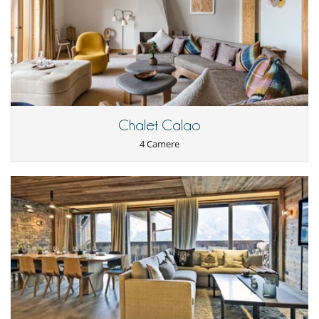
Parcheggio coperto
Divertimenti ed attività sportive
Accesso internet (wifi)
Hammam
Riscaldanti per scarpe
Sala fitness
Sauna
Ski room
Chalet Calao
Tivù
4 Camere
Elettrodomestici
Asciugatrice
Cucina americana
Cucina completamente fornita
Lavanderia
Lavastoviglie
Lavatrice
Per i vostri pasti
Cucinati da solo
Per la vostra comodità e convenienza
Camini