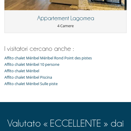
Garage o posteggio privato
Sportello di sci
Qui vicino
Appartement Lagomea
Piste a meno di 100 m
4 Camere
Vicino alle scuole di sci
Servicios y actividades de ocio en la residencia
Parcheggio
I visitatori cercano anche :
Sala fitness
Sauna
Affito chalet Méribel Méribel Rond Point des pistes
Ski room
Affito chalet Méribel 10 persone
Spa
Affito chalet Méribel
Affito chalet Méribel Piscina
Affito chalet Méribel Sulle piste
Valutato « ECCELLENTE » dai