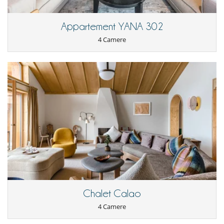
Cucina americana
forno
forno microonde
Appartement YANA 302
Frigorifero
Lavastoviglie
4 Camere
Piastre cucine in vetro ceramica
Tostapane
Per i vostri pasti
Cucinati da solo
Per la vostra comodità e convenienza
Camini
Garage o posteggio privato
Salone TV
Salotto
Sportello di sci
Terrazza
Qui vicino
Piste a meno di 300 m
Chalet Calao
4 Camere