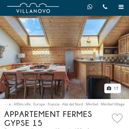
17
…
ncipale
Affitto ville
Europa
Francia
Alpi del Nord
Méribel
Méribel Village
APPARTEMENT FERMES
GYPSE 15