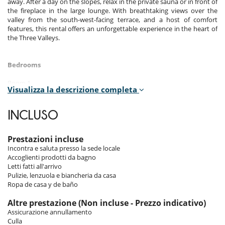
away. After a day on the slopes, relax in the private sauna or in front of
the fireplace in the large lounge. With breathtaking views over the
valley from the south-west-facing terrace, and a host of comfort
features, this rental offers an unforgettable experience in the heart of
the Three Valleys.
Bedrooms
Room 1
Visualizza la descrizione completa
Room, Ground level. This bedroom has 1 double bed 160 cm. , with
bathtub. This bedroom includes also dressing room, private terrace,
hair dryer, towel dryer.
INCLUSO
Room 2
Room, Ground level. This bedroom has 2 single bed 80 cm. , with
Prestazioni incluse
bathtub. This bedroom includes also hair dryer, towel dryer.
Incontra e saluta presso la sede locale
Accoglienti prodotti da bagno
Room 3
Letti fatti all'arrivo
Room. This bedroom has 1 double bed 160 cm. , with shower. This
Pulizie, lenzuola e biancheria da casa
bedroom includes also hair dryer.
Ropa de casa y de baño
Room 4
Altre prestazione (Non incluse - Prezzo indicativo)
Room. This bedroom has 2 bunk beds 80 cm.
Assicurazione annullamento
Culla