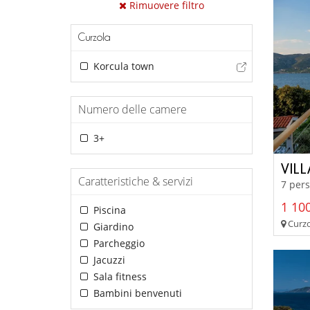
Rimuovere filtro
Curzola
Korcula town
Numero delle camere
3+
VILL
Caratteristiche & servizi
7 pers
1 100
Piscina
Curzo
Giardino
Parcheggio
Jacuzzi
Sala fitness
Bambini benvenuti