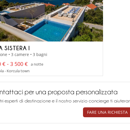
A SISTERA I
one • 3 camere • 3 bagni
 € - 3 500 €
a notte
la - Korcula town
tattaci per una proposta personalizzata
stri esperti di destinazione e il nostro servizio concierge ti aiu
FARE UNA RICHIESTA