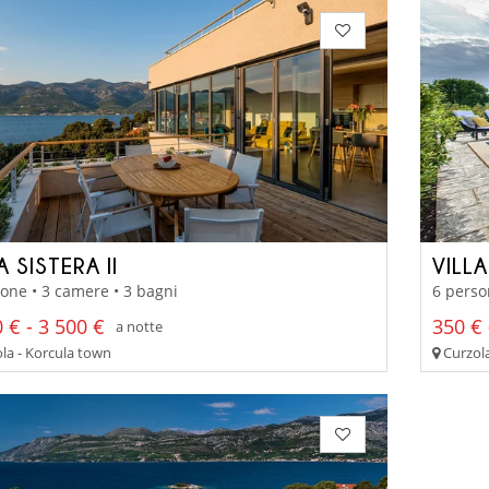
A SISTERA II
VILLA
one • 3 camere • 3 bagni
6 perso
 € - 3 500 €
350 € 
a notte
la - Korcula town
Curzola