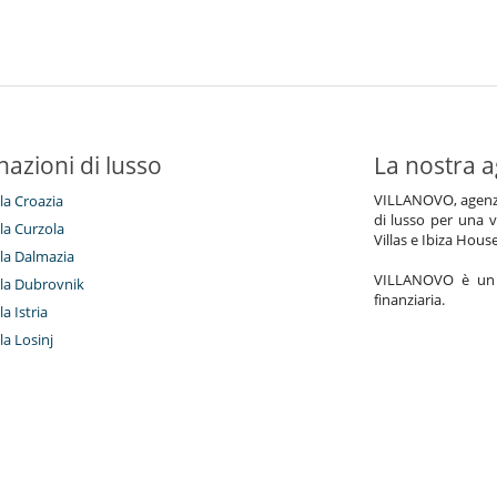
nazioni di lusso
La nostra a
VILLANOVO, agenzia 
lla Croazia
di lusso per una v
lla Curzola
Villas e Ibiza Hous
illa Dalmazia
VILLANOVO è un a
illa Dubrovnik
finanziaria.
la Istria
lla Losinj