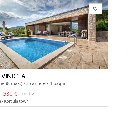
 VINICLA
ne (8 max.) • 3 camere • 3 bagni
- 530 €
a notte
 - Korcula town