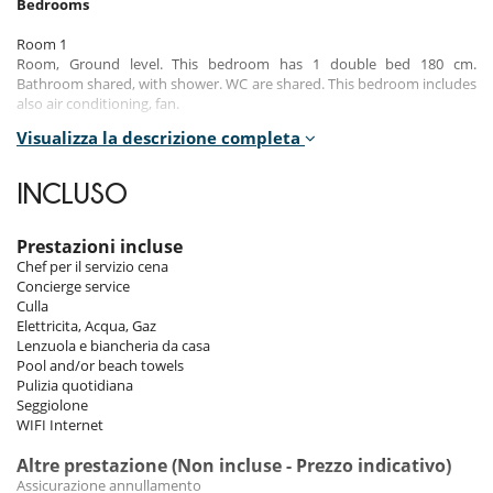
Bedrooms
Room 1
Room, Ground level. This bedroom has 1 double bed 180 cm.
Bathroom shared, with shower. WC are shared. This bedroom includes
also air conditioning, fan.
Visualizza la descrizione completa
Room 2
Room, 1st floor. This bedroom has 1 double bed 180 cm. Bathroom
private, with shower. WC in the bathroom. This bedroom includes also
INCLUSO
air conditioning, fan.
Room 3
Prestazioni incluse
Room, 1st floor. This bedroom has 2 twin beds Super king size.
Chef per il servizio cena
Bathroom private, with shower. WC in the bathroom. This bedroom
Concierge service
includes also air conditioning, fan.
Culla
Elettricita, Acqua, Gaz
Room 4
Lenzuola e biancheria da casa
Room, 1st floor. This bedroom has 1 double bed 180 cm. Bathroom
Pool and/or beach towels
private, with shower. WC in the bathroom. This bedroom includes also
Pulizia quotidiana
air conditioning, fan, balcony.
Seggiolone
WIFI Internet
Room 5
Room, 1st floor. This bedroom has 1 double bed 180 cm. Bathroom
Altre prestazione (Non incluse - Prezzo indicativo)
private, with 2 washbasins, bathtub, shower. WC in the bathroom. This
Assicurazione annullamento