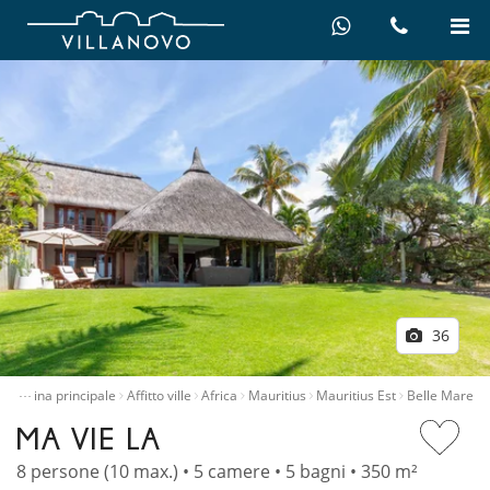
36
…
Pagina principale
Affitto ville
Africa
Mauritius
Mauritius Est
Belle Mare
MA VIE LA
8 persone (10 max.) • 5 camere • 5 bagni • 350 m²