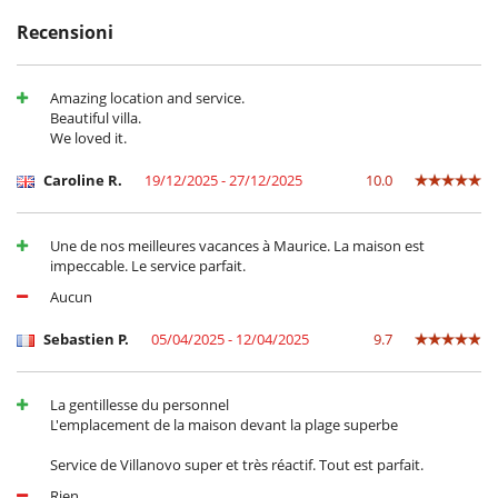
Recensioni
Letto per bebè
Seggiolone
Amazing location and service.
Beautiful villa.
Attrezzature, eventi
We loved it.
cassaforte
Estintore
Caroline R.
19/12/2025 - 27/12/2025
10.0
Sistema di alarme
All'esterno
Une de nos meilleures vacances à Maurice. La maison est
Barbecue a carbonella
impeccable. Le service parfait.
Giardino
Posti per cenare a cielo aperto
Aucun
Sedie lunge sulla terrazza
Spazio cena sulla terrazza
Sebastien P.
05/04/2025 - 12/04/2025
9.7
Terrazza(e)
Divertimenti ed attività sportive
La gentillesse du personnel
Accesso internet (wifi)
L'emplacement de la maison devant la plage superbe
Giochi di società
La casa non dispone di piscina
Service de Villanovo super et très réactif. Tout est parfait.
Libri
Tivù
Rien