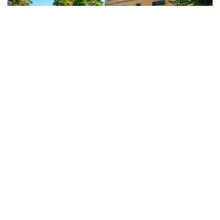
Villa Llorenc
Barcellona - 6 Camere
Valutato « ECCELLENTE » dai
clienti Villanovo
Riconosciuto per il suo servizio personalizzato e per la curata
selezione di ville di lusso, Villanovo si colloca tra i principali siti